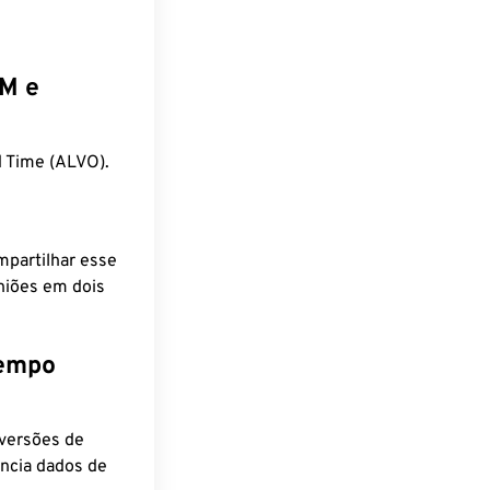
EM e
 Time (ALVO).
mpartilhar esse
niões em dois
tempo
nversões de
encia dados de