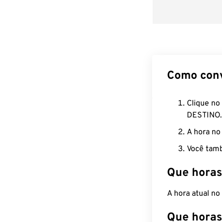
Como con
Clique no
DESTINO.
A hora no
Você tamb
Que horas
A hora atual n
Que horas