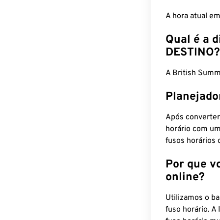
A hora atual e
Qual é a d
DESTINO?
A British Sum
Planejado
Após converter
horário com um
fusos horários 
Por que v
online?
Utilizamos o b
fuso horário. A