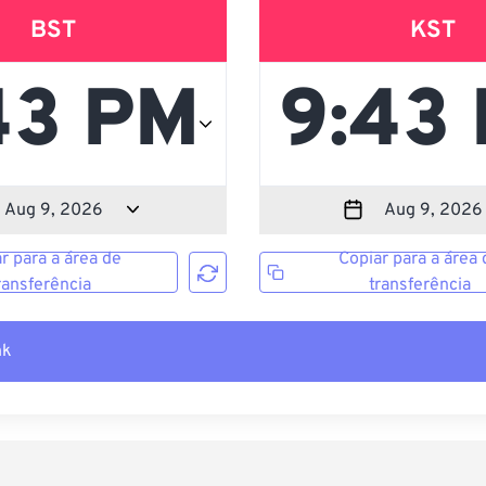
BST
KST
r para a área de
Copiar para a área 
ransferência
transferência
nk