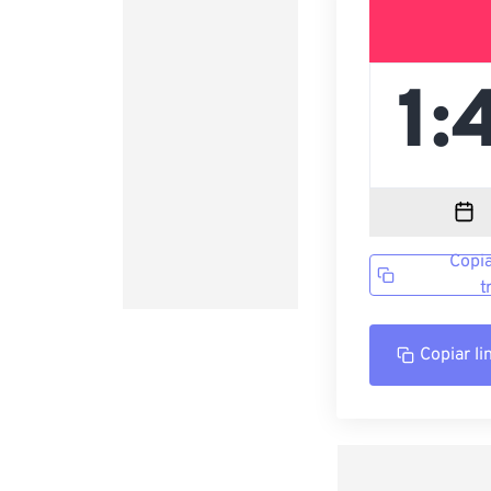
Copia
t
Copiar li