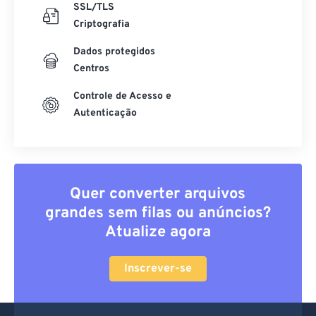
SSL/TLS
Criptografia
Dados protegidos
Centros
Controle de Acesso e
Autenticação
Quer converter arquivos
grandes sem filas ou anúncios?
Atualize agora
Inscrever-se