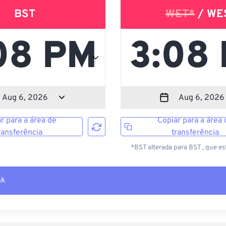
BST
WET*
/ WE
r para a área de
Copiar para a área 
ransferência
transferência
*BST alterada para BST , que es
nk