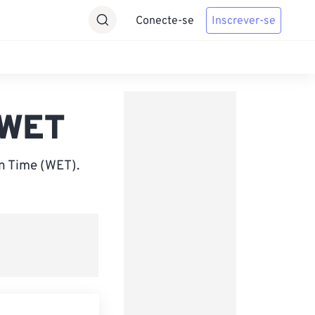
Conecte-se
Inscrever-se
 WET
n Time (WET).