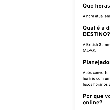
Que horas
A hora atual e
Qual é a d
DESTINO?
A British Sum
(ALVO).
Planejado
Após converter
horário com um
fusos horários 
Por que v
online?