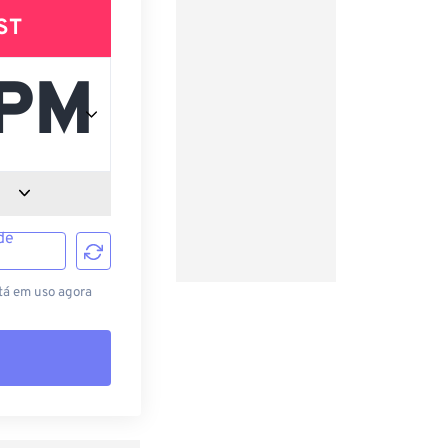
ST
de
tá em uso agora