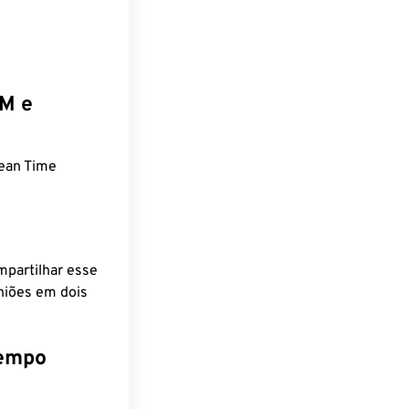
EM e
ean Time
mpartilhar esse
niões em dois
tempo