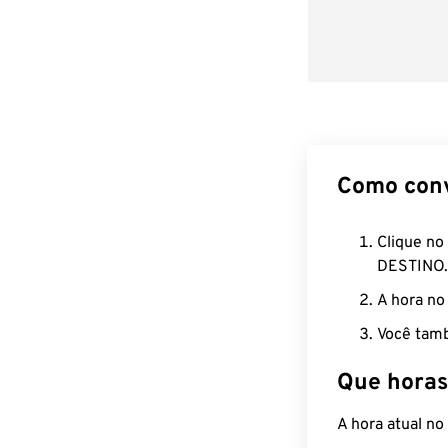
Como con
Clique no
DESTINO.
A hora no
Você tamb
Que horas
A hora atual n