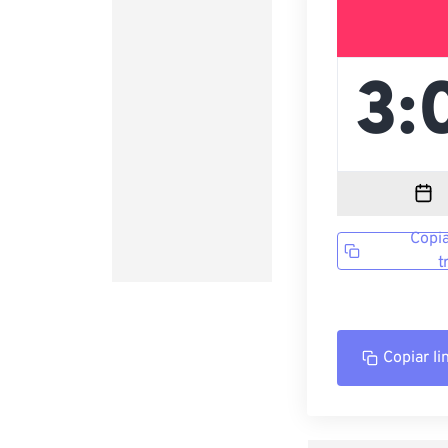
Copia
t
Copiar li