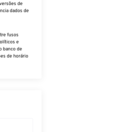
nversões de
encia dados de
tre fusos
líticos e
o banco de
es de horário