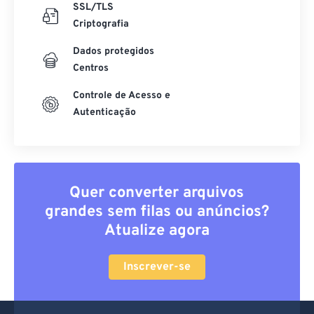
SSL/TLS
Criptografia
Dados protegidos
Centros
Controle de Acesso e
Autenticação
Quer converter arquivos
grandes sem filas ou anúncios?
Atualize agora
Inscrever-se