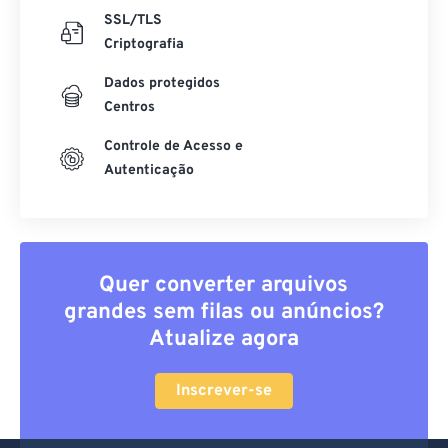
SSL/TLS
Criptografia
Dados protegidos
Centros
Controle de Acesso e
Autenticação
Quer converter arquivos
grandes sem filas ou anúncios?
Atualize agora
Inscrever-se