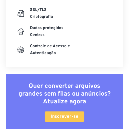
SSL/TLS
Criptografia
Dados protegidos
Centros
Controle de Acesso e
Autenticação
Quer converter arquivos
grandes sem filas ou anúncios?
Atualize agora
Inscrever-se