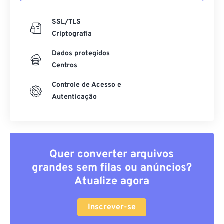
SSL/TLS
Criptografia
Dados protegidos
Centros
Controle de Acesso e
Autenticação
Quer converter arquivos
grandes sem filas ou anúncios?
Atualize agora
Inscrever-se