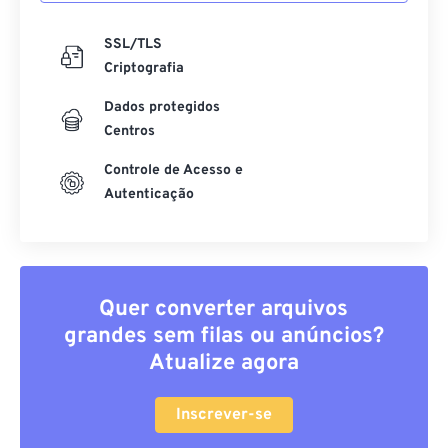
SSL/TLS
Criptografia
Dados protegidos
Centros
Controle de Acesso e
Autenticação
Quer converter arquivos
grandes sem filas ou anúncios?
Atualize agora
Inscrever-se