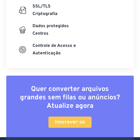
SSL/TLS
Criptografia
Dados protegidos
Centros
Controle de Acesso e
Autenticação
Quer converter arquivos
grandes sem filas ou anúncios?
Atualize agora
Inscrever-se