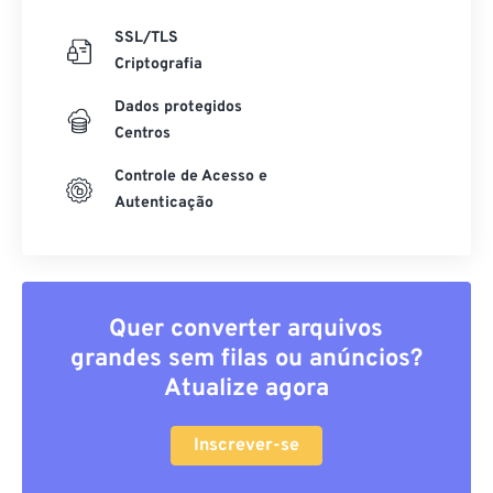
SSL/TLS
Criptografia
Dados protegidos
Centros
Controle de Acesso e
Autenticação
Quer converter arquivos
grandes sem filas ou anúncios?
Atualize agora
Inscrever-se