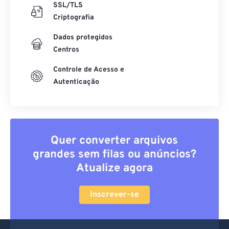
SSL/TLS
Criptografia
Dados protegidos
Centros
Controle de Acesso e
Autenticação
Quer converter arquivos
grandes sem filas ou anúncios?
Atualize agora
Inscrever-se