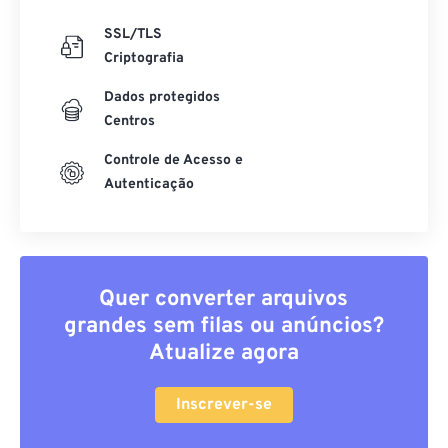
SSL/TLS
Criptografia
Dados protegidos
Centros
Controle de Acesso e
Autenticação
Quer converter arquivos
grandes sem filas ou anúncios?
Atualize agora
Inscrever-se