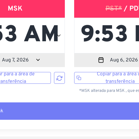
MSK
PST*
/ PD
r para a área de
Copiar para a área 
ransferência
transferência
*MSK alterada para MSK , que e
nk