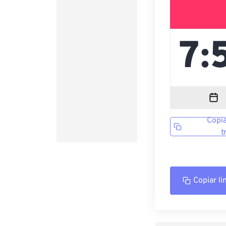
Copia
t
Copiar li