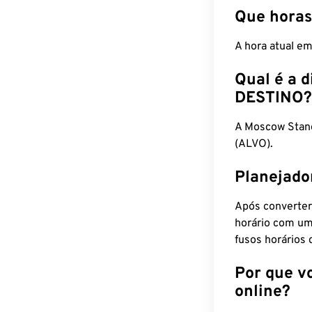
Que horas
A hora atual e
Qual é a d
DESTINO?
A Moscow Stan
(ALVO).
Planejado
Após converter
horário com um
fusos horários 
Por que v
online?