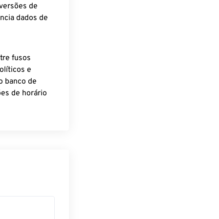
nversões de
encia dados de
tre fusos
líticos e
o banco de
es de horário