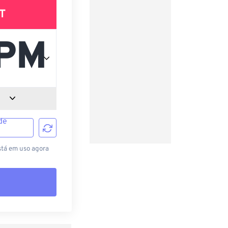
T
de
stá em uso agora