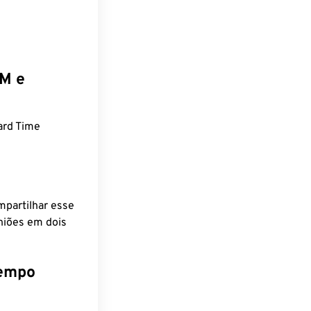
EM e
ard Time
mpartilhar esse
niões em dois
tempo