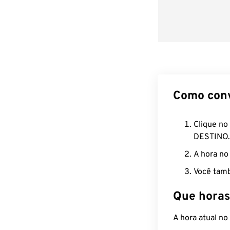
Como con
Clique no
DESTINO.
A hora no
Você tamb
Que horas
A hora atual n