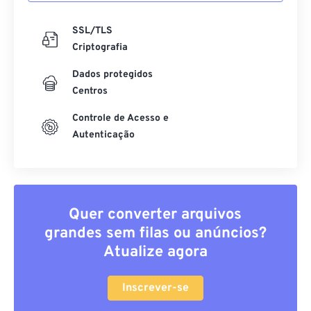
SSL/TLS
Criptografia
Dados protegidos
Centros
Controle de Acesso e
Autenticação
Quer converter arquivos
grandes sem filas ou anúncios?
Atualize agora
Inscrever-se