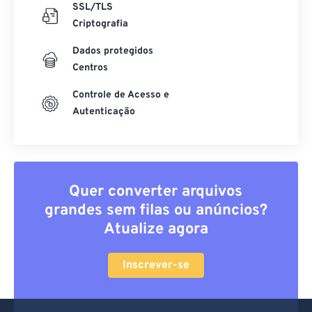
SSL/TLS
Criptografia
Dados protegidos
Centros
Controle de Acesso e
Autenticação
Quer converter arquivos
grandes sem filas ou anúncios?
Atualize agora
Inscrever-se