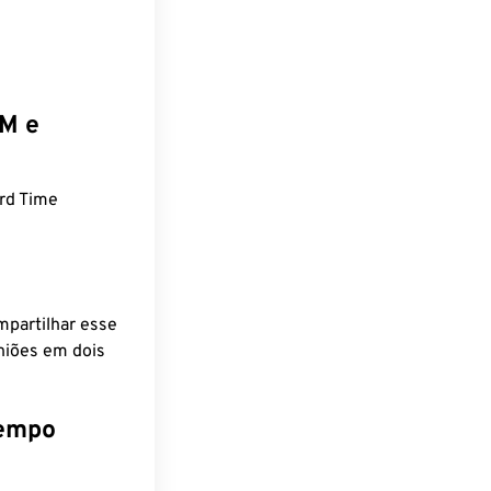
EM e
rd Time
mpartilhar esse
niões em dois
tempo