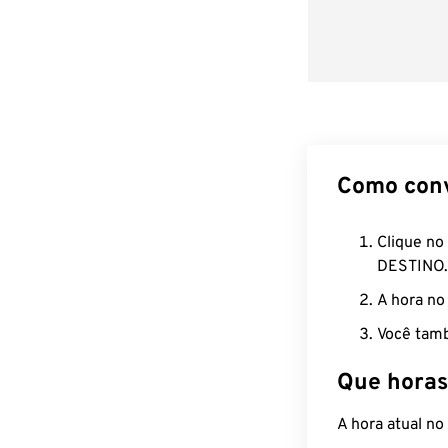
Como con
Clique no
DESTINO.
A hora no
Você tamb
Que horas
A hora atual n