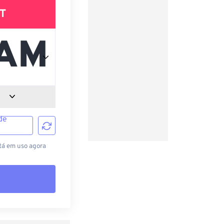
T
de
tá em uso agora