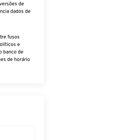
nversões de
encia dados de
tre fusos
líticos e
o banco de
es de horário