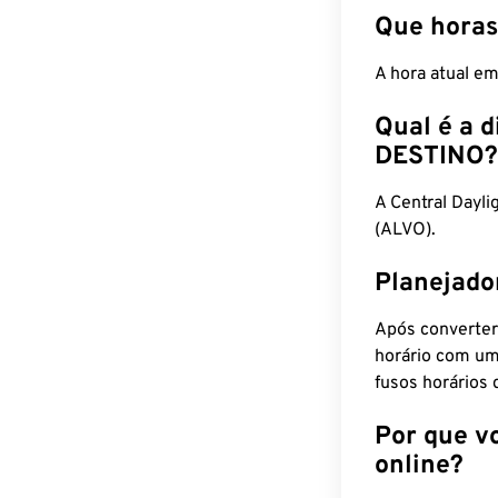
Que horas
A hora atual e
Qual é a d
DESTINO?
A Central Dayl
(ALVO).
Planejado
Após converter
horário com um
fusos horários 
Por que v
online?