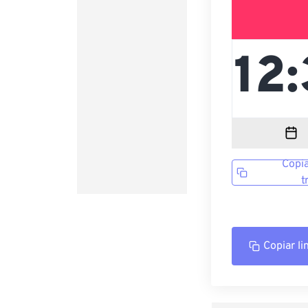
Copia
t
Copiar li