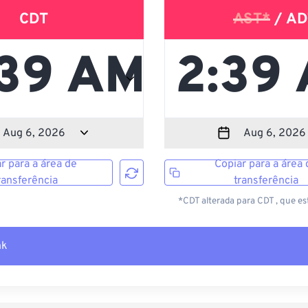
CDT
AST*
/ AD
r para a área de
Copiar para a área 
ransferência
transferência
*CDT alterada para CDT , que es
nk