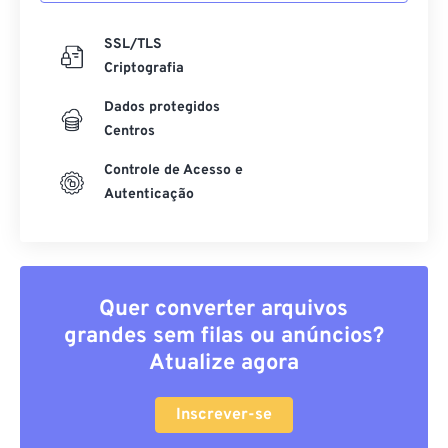
SSL/TLS
Criptografia
Dados protegidos
Centros
Controle de Acesso e
Autenticação
Quer converter arquivos
grandes sem filas ou anúncios?
Atualize agora
Inscrever-se