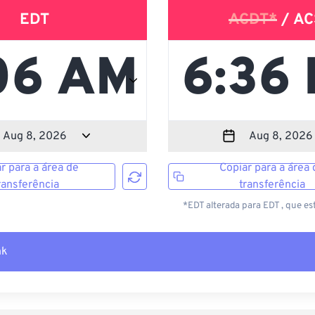
EDT
ACDT*
/ AC
r para a área de
Copiar para a área 
ransferência
transferência
*EDT alterada para EDT , que es
nk