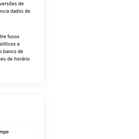
nversões de
encia dados de
tre fusos
líticos e
o banco de
es de horário
mpo