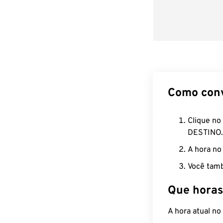
Como con
Clique no
DESTINO.
A hora no
Você tamb
Que horas
A hora atual n