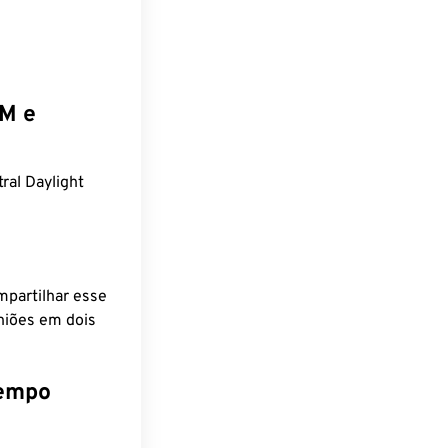
EM e
al Daylight
mpartilhar esse
niões em dois
tempo