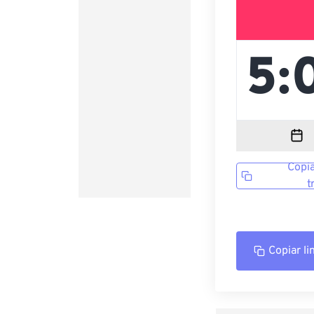
Copia
t
Copiar li