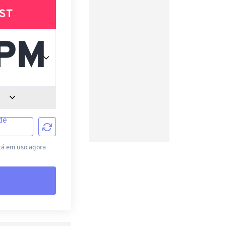
ST
de
tá em uso agora