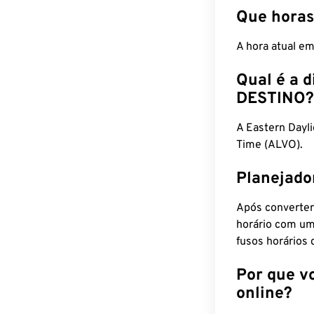
Que horas
A hora atual e
Qual é a d
DESTINO?
A Eastern Dayl
Time (ALVO).
Planejado
Após converter
horário com um
fusos horários 
Por que v
online?