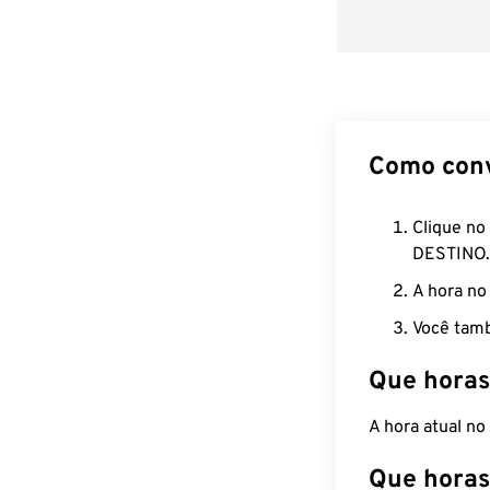
Como con
Clique no
DESTINO.
A hora no
Você tamb
Que horas
A hora atual n
Que horas