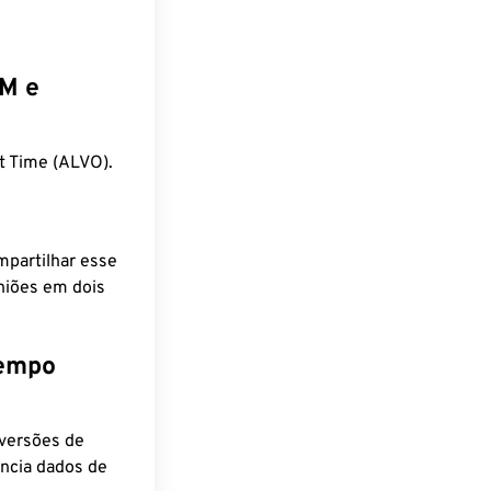
EM e
t Time (ALVO).
mpartilhar esse
niões em dois
tempo
nversões de
encia dados de