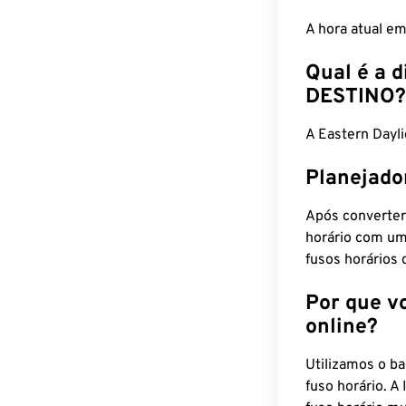
A hora atual e
Qual é a d
DESTINO?
A Eastern Dayl
Planejado
Após converter
horário com um
fusos horários 
Por que v
online?
Utilizamos o b
fuso horário. A