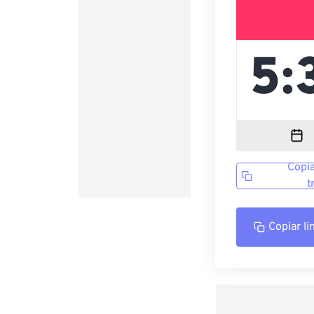
Copia
t
Copiar li