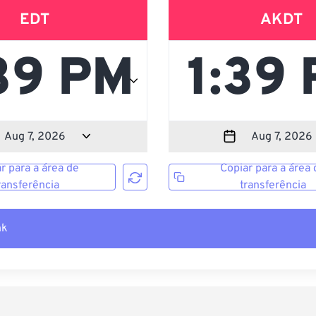
EDT
AKDT
r para a área de
Copiar para a área 
ransferência
transferência
nk