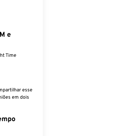
EM e
ht Time
mpartilhar esse
niões em dois
tempo