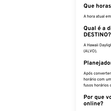
Que horas
A hora atual e
Qual é a d
DESTINO?
A Hawaii Dayli
(ALVO).
Planejado
Após converter
horário com um
fusos horários 
Por que v
online?