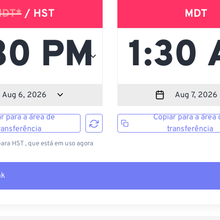
HDT*
/ HST
MDT
r para a área de
Copiar para a área 
ransferência
transferência
para HST , que está em uso agora
nk