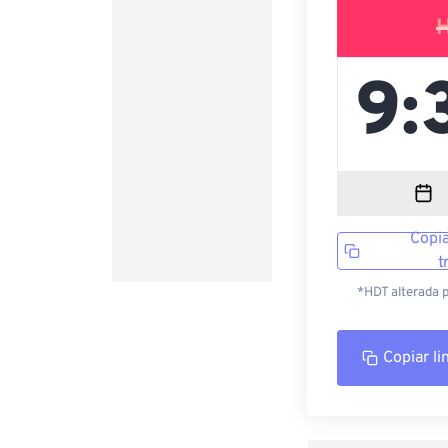
Copia
t
*HDT alterada 
Copiar li