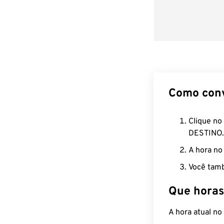
Como con
Clique no
DESTINO.
A hora no
Você tamb
Que horas
A hora atual n