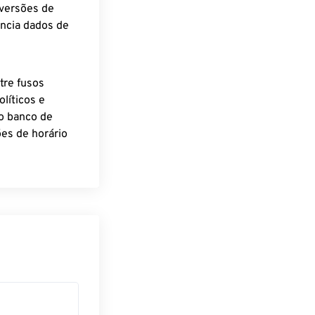
nversões de
encia dados de
tre fusos
líticos e
o banco de
es de horário