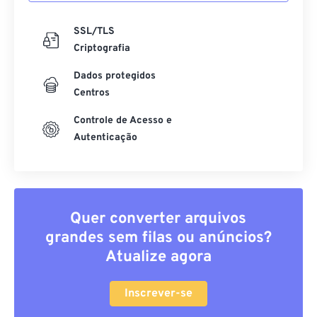
SSL/TLS
Criptografia
Dados protegidos
Centros
Controle de Acesso e
Autenticação
Quer converter arquivos
grandes sem filas ou anúncios?
Atualize agora
Inscrever-se