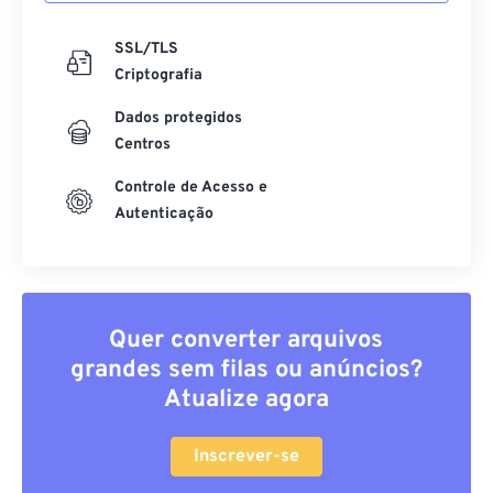
SSL/TLS
Criptografia
Dados protegidos
Centros
Controle de Acesso e
Autenticação
Quer converter arquivos
grandes sem filas ou anúncios?
Atualize agora
Inscrever-se