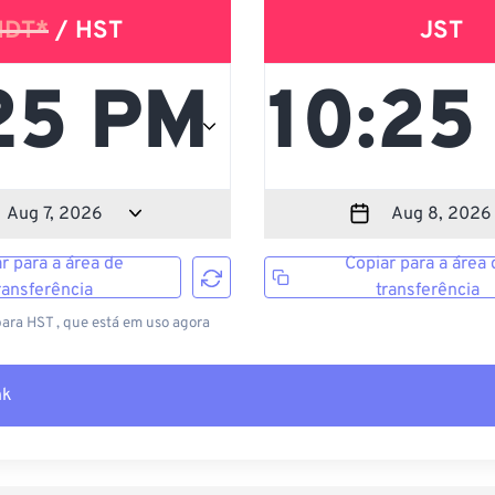
HDT*
/ HST
JST
r para a área de
Copiar para a área 
ransferência
transferência
para HST , que está em uso agora
nk