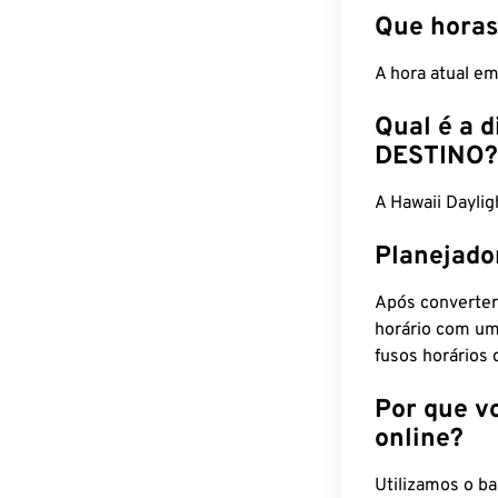
Que horas
A hora atual e
Qual é a d
DESTINO?
A Hawaii Dayli
Planejado
Após converter
horário com um
fusos horários 
Por que v
online?
Utilizamos o b