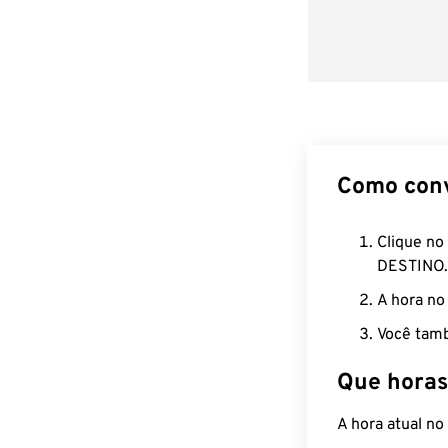
Como con
Clique no
DESTINO.
A hora no
Você tamb
Que horas
A hora atual n