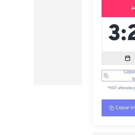
Copia
t
*HDT alterada 
Copiar li