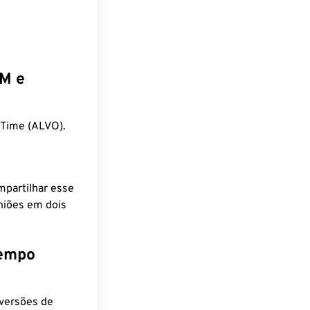
EM e
 Time (ALVO).
mpartilhar esse
niões em dois
tempo
nversões de