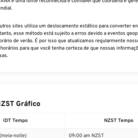
 IANA é uma fonte reconhecida e confiável que coordena e ger
ndial.
utros sites utiliza um deslocamento estático para converter en
tanto, esse método está sujeito a erros devido a eventos geopo
rário de verão. É por isso que atualizamos regularmente noss
 horários para que você tenha certeza de que nossas informaçõ
sas.
NZST Gráfico
IDT Tempo
NZST Tempo
(meia-noite)
09:00 am NZST