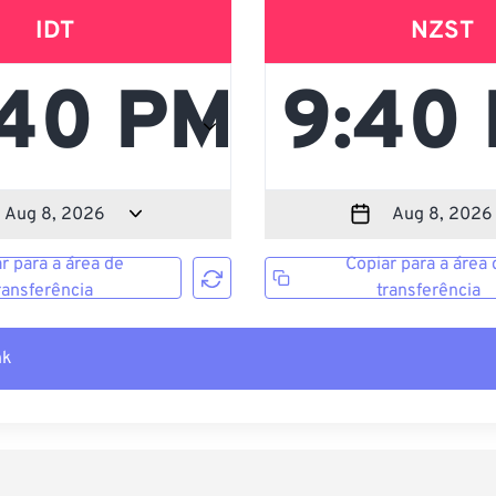
IDT
NZST
r para a área de
Copiar para a área 
ransferência
transferência
nk