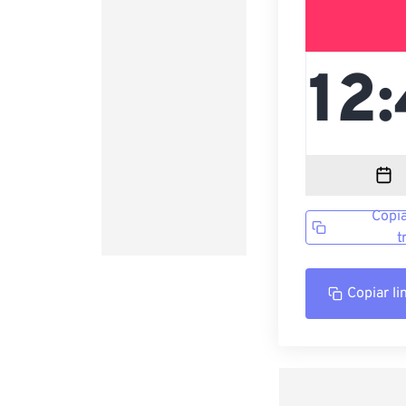
Copia
t
Copiar li