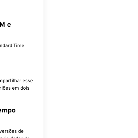
EM e
andard Time
mpartilhar esse
niões em dois
tempo
nversões de