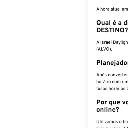
A hora atual e
Qual é a d
DESTINO?
A Israel Dayli
(ALVO).
Planejado
Após converter
horário com um
fusos horários 
Por que v
online?
Utilizamos o b