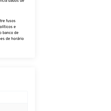
encia dados de
tre fusos
líticos e
o banco de
es de horário