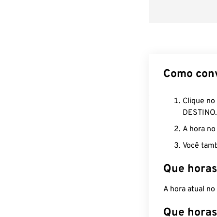
Como con
Clique no
DESTINO.
A hora no
Você tamb
Que horas
A hora atual n
Que horas