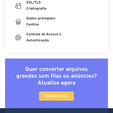
SSL/TLS
Criptografia
Dados protegidos
Centros
Controle de Acesso e
Autenticação
Quer converter arquivos
grandes sem filas ou anúncios?
Atualize agora
Inscrever-se