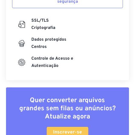
segurança
SSL/TLS
Criptografia
Dados protegidos
Centros
Controle de Acesso e
Autenticação
Quer converter arquivos
grandes sem filas ou anúncios?
Atualize agora
Inscrever-se