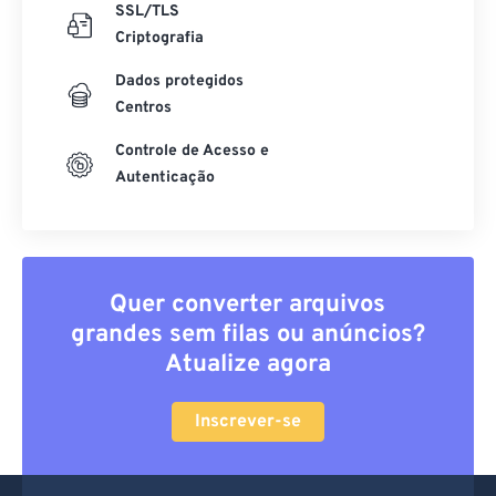
SSL/TLS
Criptografia
Dados protegidos
Centros
Controle de Acesso e
Autenticação
Quer converter arquivos
grandes sem filas ou anúncios?
Atualize agora
Inscrever-se