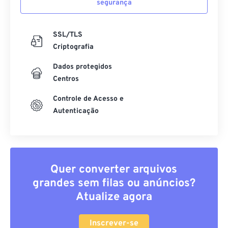
SSL/TLS
Criptografia
Dados protegidos
Centros
Controle de Acesso e
Autenticação
Quer converter arquivos
grandes sem filas ou anúncios?
Atualize agora
Inscrever-se