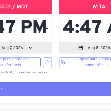
ST*
/ MDT
WITA
r para a área de
Copiar para a área 
ransferência
transferência
ara MDT , que está em uso agora
nk