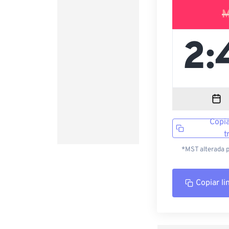
M
Copia
t
*MST alterada p
Copiar li