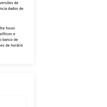
nversões de
encia dados de
tre fusos
líticos e
o banco de
es de horário