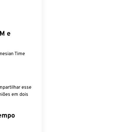
EM e
nesian Time
mpartilhar esse
niões em dois
tempo