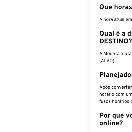
Que horas
A hora atual e
Qual é a d
DESTINO?
A Mountain St
(ALVO).
Planejado
Após converter
horário com um
fusos horários 
Por que v
online?