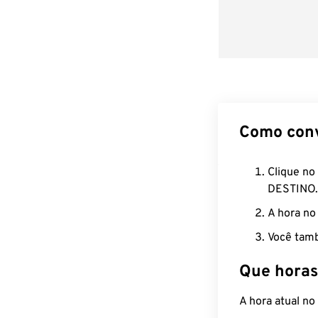
Como con
Clique no
DESTINO.
A hora no
Você tamb
Que horas
A hora atual n