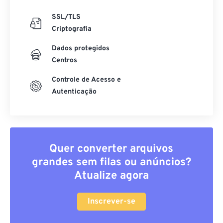
SSL/TLS
Criptografia
Dados protegidos
Centros
Controle de Acesso e
Autenticação
Quer converter arquivos
grandes sem filas ou anúncios?
Atualize agora
Inscrever-se