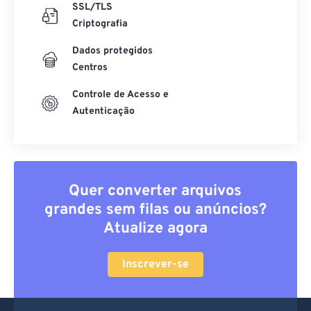
SSL/TLS
Criptografia
Dados protegidos
Centros
Controle de Acesso e
Autenticação
Quer converter arquivos
grandes sem filas ou anúncios?
Atualize agora
Inscrever-se