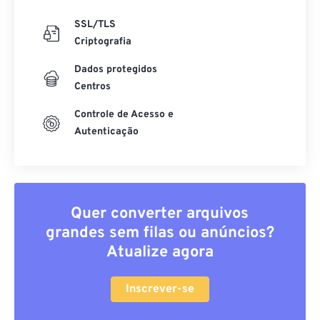
SSL/TLS
Criptografia
Dados protegidos
Centros
Controle de Acesso e
Autenticação
Quer converter arquivos
grandes sem filas ou anúncios?
Atualize agora
Inscrever-se