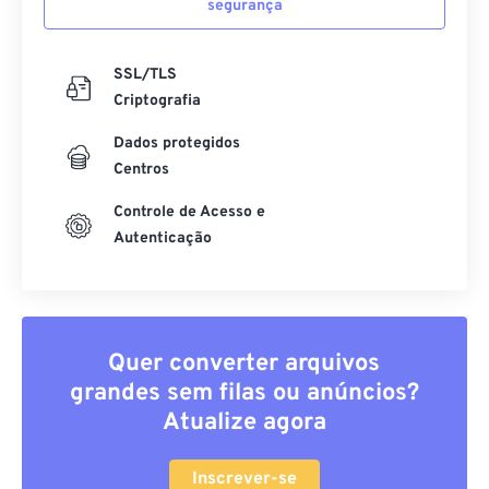
segurança
SSL/TLS
Criptografia
Dados protegidos
Centros
Controle de Acesso e
Autenticação
Quer converter arquivos
grandes sem filas ou anúncios?
Atualize agora
Inscrever-se