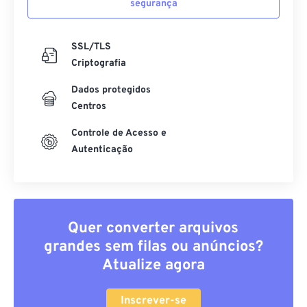
segurança
SSL/TLS
Criptografia
Dados protegidos
Centros
Controle de Acesso e
Autenticação
Quer converter arquivos
grandes sem filas ou anúncios?
Atualize agora
Inscrever-se