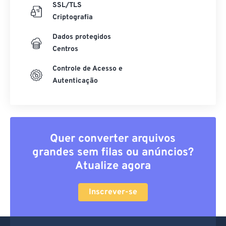
SSL/TLS
Criptografia
Dados protegidos
Centros
Controle de Acesso e
Autenticação
Quer converter arquivos
grandes sem filas ou anúncios?
Atualize agora
Inscrever-se