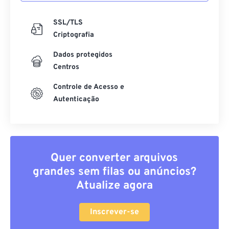
SSL/TLS
Criptografia
Dados protegidos
Centros
Controle de Acesso e
Autenticação
Quer converter arquivos
grandes sem filas ou anúncios?
Atualize agora
Inscrever-se