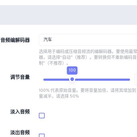
汽车
音频编解码器
选择用于编码或压缩音频流的编解码器。要使用最
器，请选择“自动”（推荐）。要转换但不重新编码音
制”（不推荐）。
100
调节音量
100% 代表原始音量。要将音量加倍，请将其增加到 
量减半，请选择 50%
淡入音频
淡出音频