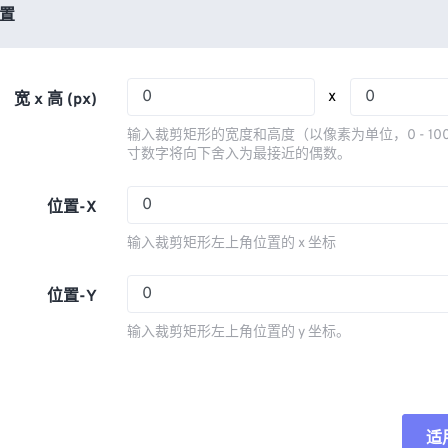
03
03
03
03
置
06
06
06
06
04
04
04
04
07
07
07
07
05
05
05
05
08
08
08
08
x
宽 x 高 (px)
06
06
06
06
09
09
09
09
输入裁剪矩形的宽度和高度（以像素为单位，0 - 10
07
07
07
07
寸数字将向下舍入为最接近的偶数。
10
10
10
10
08
08
08
08
11
11
11
11
位置-X
09
09
09
09
12
12
12
12
输入裁剪矩形左上角位置的 x 坐标
10
10
10
10
13
13
13
13
11
11
11
11
位置-Y
14
14
14
14
12
12
12
12
15
15
15
15
输入裁剪矩形左上角位置的 y 坐标。
13
13
13
13
16
16
16
16
14
14
14
14
17
17
17
17
15
15
15
15
18
18
18
18
适
重