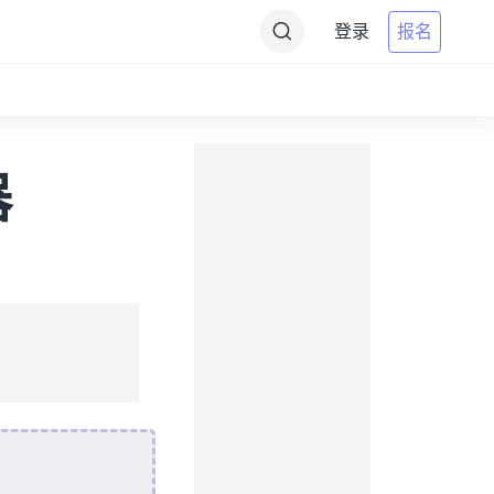
登录
报名
器