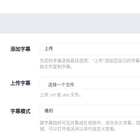
上传
添加字幕
为您的字幕选择最佳选项：“上传”添加您自己的字幕
始文件复制字幕。
上传字幕
选择一个文件
上传 .srt 或 .ass 文件。
难的
字幕模式
硬字幕始终可见并集成在视频中，适合永久字幕，
储，可以打开或关闭以进行自定义观看。