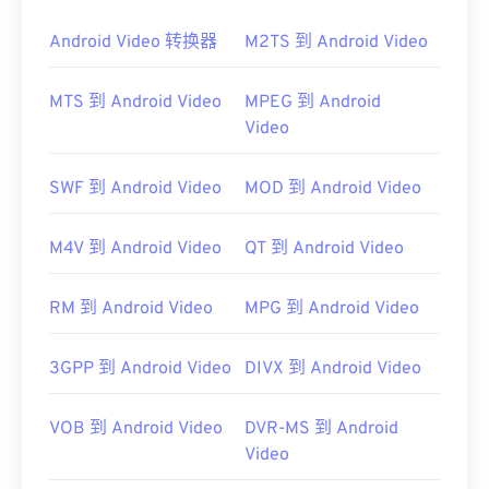
如果双击不起作用，请尝试使用以下方法之一打开文
件。在 Windows 系统中，请按照以下
说明
将正确的
Android Video 转换器
M2TS 到 Android Video
应用程序与文件关联。将文件重命名为 MPG 扩展名
也可能会有帮助。其他可能可用的播放器包括
VLC
MTS 到 Android Video
MPEG 到 Android
media player
、
Eltima Elmedia Player
、
Microsoft
Video
Windows Media Player
、
Cyber​​Link PowerDVD 17
或
PentaLoop PlayerXtreme Media Player
。
SWF 到 Android Video
MOD 到 Android Video
开发者：
MPlayer 和 Mplayer2 开发者社区
首次发布：
2013 年
M4V 到 Android Video
QT 到 Android Video
有用的链接：
https://en.wikipedia.org/wiki/Mpv_(media_player)
RM 到 Android Video
MPG 到 Android Video
https://mpv.io/
3GPP 到 Android Video
DIVX 到 Android Video
VOB 到 Android Video
DVR-MS 到 Android
Video