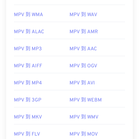
MPV 到 WMA
MPV 到 WAV
MPV 到 ALAC
MPV 到 AMR
MPV 到 MP3
MPV 到 AAC
MPV 到 AIFF
MPV 到 OGV
00
00
00
00
00
00
00
00
MPV 到 MP4
MPV 到 AVI
00
00
00
00
00
00
00
00
MPV 到 3GP
MPV 到 WEBM
01
01
01
01
01
01
01
01
MPV 到 MKV
MPV 到 WMV
02
02
02
02
02
02
02
02
03
03
03
03
03
03
03
03
MPV 到 FLV
MPV 到 MOV
04
04
04
04
04
04
04
04