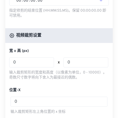
00
:
00
:
00
.
00
指定修剪的结束位置 (HH:MM:SS.MS)。保留 00:00:00.00 即
可禁用。
视频裁剪设置
宽 x 高 (px)
x
输入裁剪矩形的宽度和高度（以像素为单位，0 - 10000）。
奇数尺寸数字将向下舍入为最接近的偶数。
位置-X
输入裁剪矩形左上角位置的 x 坐标