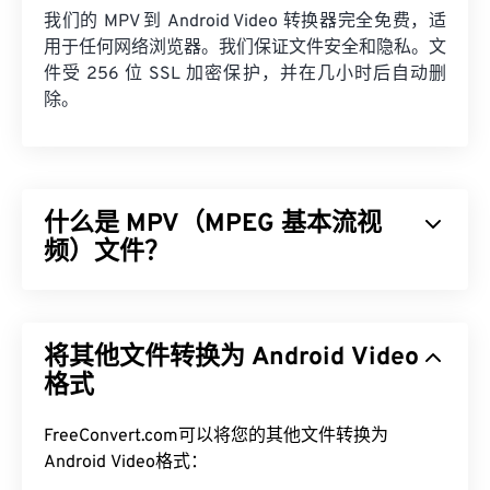
我们的 MPV 到 Android Video 转换器完全免费，适
用于任何网络浏览器。我们保证文件安全和隐私。文
件受 256 位 SSL 加密保护，并在几小时后自动删
除。
什么是 MPV（MPEG 基本流视
频）文件？
MPEG 基本流视频 (MPV) 是一款免费的开源媒体播
放器软件，可跨平台运行，包括
Android
。其标志性
将其他文件转换为 Android Video
功能是鼠标驱动的屏幕控制器 (
OSC
)。
格式
如何打开 MPV 文件？
FreeConvert.com可以将您的其他文件转换为
播放 MPV 文件的最佳方式是使用
MPV 播放器
。
Android Video格式：