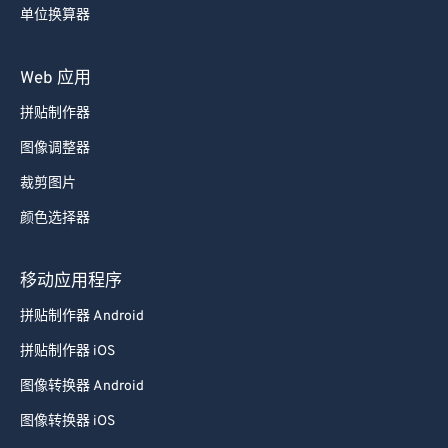
单位换算器
84
84
85
85
Web 应用
86
86
拼贴制作器
87
87
图像调整器
88
88
裁剪图片
89
89
颜色选择器
90
90
91
91
移动应用程序
92
92
拼贴制作器 Android
93
93
拼贴制作器 iOS
94
94
图像转换器 Android
95
95
图像转换器 iOS
96
96