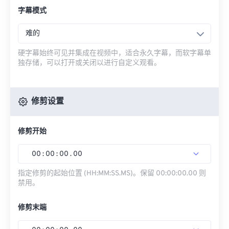
字幕模式
难的
硬字幕始终可见并集成在视频中，适合永久字幕，而软字幕单
独存储，可以打开或关闭以进行自定义观看。
修剪设置
修剪开始
00
:
00
:
00
.
00
指定修剪的起始位置 (HH:MM:SS.MS)。保留 00:00:00.00 则
禁用。
修剪末端