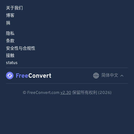
97
97
关于我们
博客
98
98
捐
99
99
隐私
条款
安全性与合规性
接触
status
简体中文
English
Deutsch
© FreeConvert.com
v2.30
保留所有权利 (2026)
Español
Français
Português