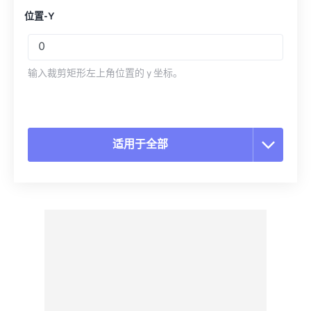
位置-Y
输入裁剪矩形左上角位置的 y 坐标。
适用于全部
重置所有选项
从预设应用
另存为预设