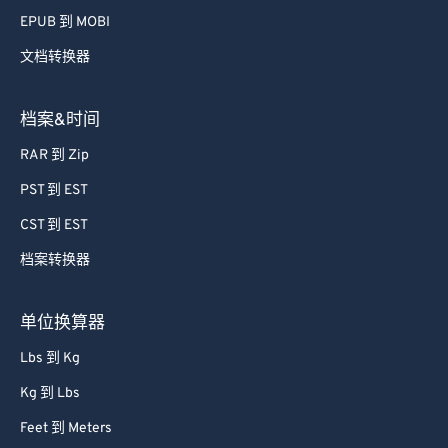
70
70
EPUB 到 MOBI
71
71
文档转换器
72
72
73
73
档案&时间
74
74
RAR 到 Zip
75
75
PST 到 EST
76
76
CST 到 EST
77
77
档案转换器
78
78
79
79
单位换算器
80
80
Lbs 到 Kg
81
81
Kg 到 Lbs
82
82
Feet 到 Meters
83
83