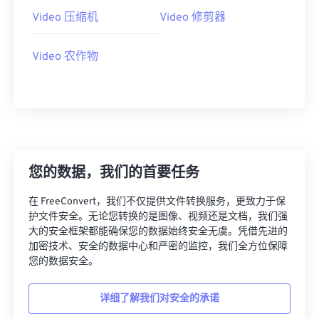
Video 压缩机
Video 修剪器
18
18
18
18
18
18
18
18
19
19
19
19
19
19
19
19
Video 农作物
20
20
20
20
20
20
20
20
21
21
21
21
21
21
21
21
22
22
22
22
22
22
22
22
23
23
23
23
23
23
23
23
24
24
24
24
24
24
您的数据，我们的首要任务
25
25
25
25
25
25
在 FreeConvert，我们不仅提供文件转换服务，更致力于保
26
26
26
26
26
26
护文件安全。无论您转换的是图像、视频还是文档，我们强
大的安全框架都能确保您的数据始终安全无虞。凭借先进的
27
27
27
27
27
27
加密技术、安全的数据中心和严密的监控，我们全方位保障
28
28
28
28
28
28
您的数据安全。
29
29
29
29
29
29
详细了解我们对安全的承诺
30
30
30
30
30
30