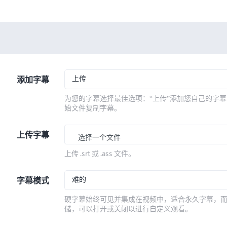
上传
添加字幕
为您的字幕选择最佳选项：“上传”添加您自己的字幕
始文件复制字幕。
上传字幕
选择一个文件
上传 .srt 或 .ass 文件。
难的
字幕模式
硬字幕始终可见并集成在视频中，适合永久字幕，
储，可以打开或关闭以进行自定义观看。