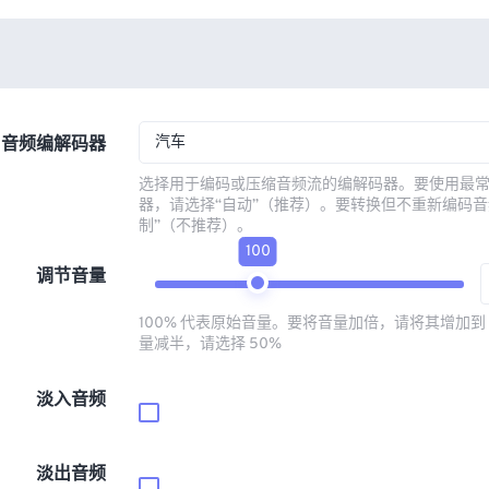
汽车
音频编解码器
选择用于编码或压缩音频流的编解码器。要使用最
器，请选择“自动”（推荐）。要转换但不重新编码音
制”（不推荐）。
100
调节音量
100% 代表原始音量。要将音量加倍，请将其增加到 
量减半，请选择 50%
淡入音频
淡出音频