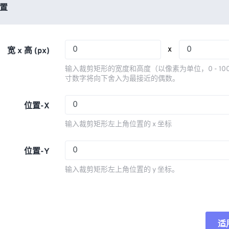
03
03
03
03
置
06
06
06
06
04
04
04
04
07
07
07
07
05
05
05
05
08
08
08
08
x
宽 x 高 (px)
06
06
06
06
09
09
09
09
输入裁剪矩形的宽度和高度（以像素为单位，0 - 10
07
07
07
07
寸数字将向下舍入为最接近的偶数。
10
10
10
10
08
08
08
08
11
11
11
11
位置-X
09
09
09
09
12
12
12
12
输入裁剪矩形左上角位置的 x 坐标
10
10
10
10
13
13
13
13
11
11
11
11
位置-Y
14
14
14
14
12
12
12
12
15
15
15
15
输入裁剪矩形左上角位置的 y 坐标。
13
13
13
13
16
16
16
16
14
14
14
14
17
17
17
17
15
15
15
15
18
18
18
18
适
重