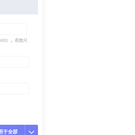
000）。奇数尺
用于全部
置所有选项