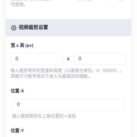
可禁用。
视频裁剪设置
宽 x 高 (px)
x
输入裁剪矩形的宽度和高度（以像素为单位，0 - 10000）。
奇数尺寸数字将向下舍入为最接近的偶数。
位置-X
输入裁剪矩形左上角位置的 x 坐标
位置-Y