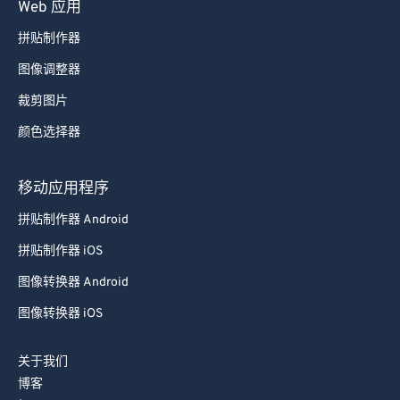
Web 应用
85
85
拼贴制作器
86
86
图像调整器
87
87
裁剪图片
88
88
颜色选择器
89
89
90
90
移动应用程序
91
91
拼贴制作器 Android
92
92
拼贴制作器 iOS
93
93
图像转换器 Android
94
94
图像转换器 iOS
95
95
96
96
关于我们
97
97
博客