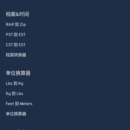
72
72
档案&时间
73
73
RAR 到 Zip
74
74
PST 到 EST
75
75
CST 到 EST
76
76
档案转换器
77
77
78
78
单位换算器
79
79
Lbs 到 Kg
80
80
Kg 到 Lbs
81
81
Feet 到 Meters
82
82
单位换算器
83
83
84
84