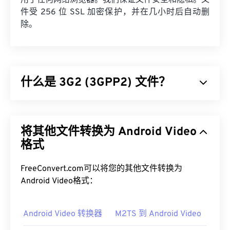
用于任何网络浏览器。我们保证文件安全和隐私。文
件受 256 位 SSL 加密保护，并在几小时后自动删
除。
什么是 3G2 (3GPP2) 文件？
3GPP2 (3G2) 是一种专为第三代 (3G) 码分多址
(CDMA2000) 网络设计的多媒体容器格式。由于
将其他文件转换为 Android Video
CDMA 是一项移动技术，因此 3G2 格式允许 CDMA
网络上的手机通过高速无线连接捕获、保存、传送和
格式
播放媒体。
FreeConvert.com可以将您的其他文件转换为
如何打开 3G2 文件？
Android Video格式：
打开 3G2 的最佳应用程序是 Apple
QuickTime
。尽
管 3G2 是为移动设备设计的，但该文件格式在大多
Android Video 转换器
M2TS 到 Android Video
数操作系统上都可以轻松打开，包括 Linux、Mac 和