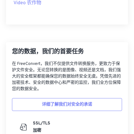
Video 农作物
19
19
19
19
19
19
19
19
20
20
20
20
20
20
20
20
21
21
21
21
21
21
21
21
22
22
22
22
22
22
22
22
23
23
23
23
23
23
23
23
您的数据，我们的首要任务
24
24
24
24
24
24
在 FreeConvert，我们不仅提供文件转换服务，更致力于保
25
25
25
25
25
25
护文件安全。无论您转换的是图像、视频还是文档，我们强
26
26
26
26
26
26
大的安全框架都能确保您的数据始终安全无虞。凭借先进的
加密技术、安全的数据中心和严密的监控，我们全方位保障
27
27
27
27
27
27
您的数据安全。
28
28
28
28
28
28
详细了解我们对安全的承诺
29
29
29
29
29
29
30
30
30
30
30
30
SSL/TLS
31
31
31
31
31
31
加密