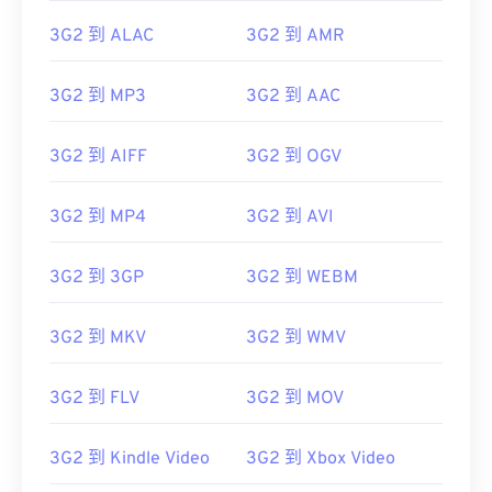
3G2 到 ALAC
3G2 到 AMR
3G2 到 MP3
3G2 到 AAC
3G2 到 AIFF
3G2 到 OGV
00
00
00
00
00
00
00
00
3G2 到 MP4
3G2 到 AVI
3G2 到 3GP
3G2 到 WEBM
00
00
00
00
00
00
00
00
01
01
01
01
01
01
01
01
3G2 到 MKV
3G2 到 WMV
02
02
02
02
02
02
02
02
3G2 到 FLV
3G2 到 MOV
03
03
03
03
03
03
03
03
04
04
04
04
04
04
04
04
3G2 到 Kindle Video
3G2 到 Xbox Video
05
05
05
05
05
05
05
05