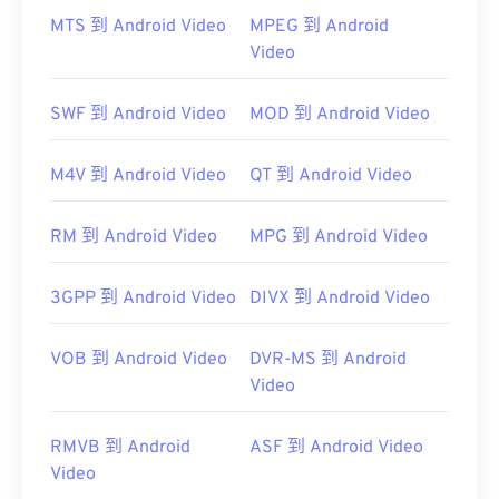
Windows。
MTS 到 Android Video
MPEG 到 Android
Video
3G2 是一种灵活的文件格式，支持通过
Timed Text
添加字幕和副标题。它不支持交互式菜单，但与提供
此类支持的免费第三方工具兼容。例如
AutoGK
。
SWF 到 Android Video
MOD 到 Android Video
开发者：
第三代合作伙伴计划 2 (3GPP2)
M4V 到 Android Video
QT 到 Android Video
首次发行：
1998年
有用的链接：
RM 到 Android Video
MPG 到 Android Video
https://en.wikipedia.org/wiki/3rd_Generation_Partnersh
3GPP 到 Android Video
DIVX 到 Android Video
http://www.3gpp2.org/
VOB 到 Android Video
DVR-MS 到 Android
Video
RMVB 到 Android
ASF 到 Android Video
Video