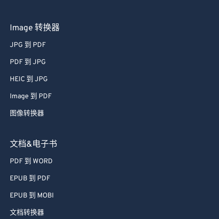
59
59
59
59
59
59
Image 转换器
60
60
JPG 到 PDF
61
61
PDF 到 JPG
62
62
HEIC 到 JPG
63
63
Image 到 PDF
64
64
图像转换器
65
65
66
66
文档&电子书
67
67
PDF 到 WORD
68
68
EPUB 到 PDF
69
69
EPUB 到 MOBI
70
70
文档转换器
71
71