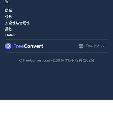
捐
98
98
隐私
99
99
条款
安全性与合规性
接触
status
简体中文
English
Deutsch
© FreeConvert.com
v2.30
保留所有权利 (2026)
Español
Français
Português
Italiano
Dutch