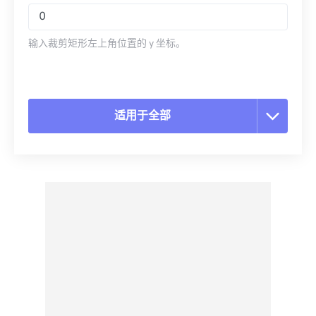
输入裁剪矩形左上角位置的 y 坐标。
适用于全部
重置所有选项
从预设应用
另存为预设