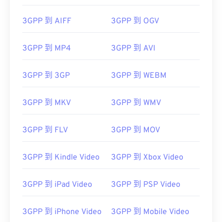
02
02
02
02
02
02
02
02
3GPP 到 AIFF
3GPP 到 OGV
03
03
03
03
03
03
03
03
04
04
04
04
04
04
04
04
3GPP 到 MP4
3GPP 到 AVI
05
05
05
05
05
05
05
05
3GPP 到 3GP
3GPP 到 WEBM
06
06
06
06
06
06
06
06
07
07
07
07
07
07
07
07
3GPP 到 MKV
3GPP 到 WMV
08
08
08
08
08
08
08
08
3GPP 到 FLV
3GPP 到 MOV
09
09
09
09
09
09
09
09
10
10
10
10
10
10
10
10
3GPP 到 Kindle Video
3GPP 到 Xbox Video
11
11
11
11
11
11
11
11
12
12
12
12
12
12
12
12
3GPP 到 iPad Video
3GPP 到 PSP Video
13
13
13
13
13
13
13
13
3GPP 到 iPhone Video
3GPP 到 Mobile Video
14
14
14
14
14
14
14
14