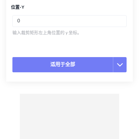
位置-Y
输入裁剪矩形左上角位置的 y 坐标。
适用于全部
重置所有选项
从预设应用
另存为预设