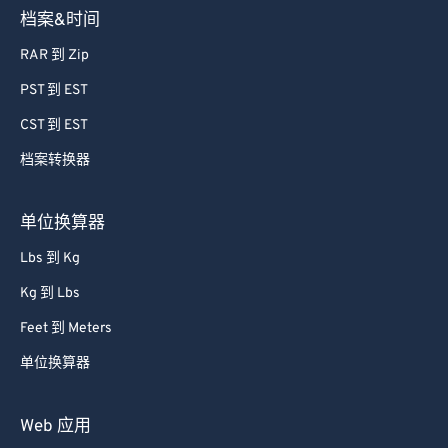
档案&时间
68
68
RAR 到 Zip
69
69
PST 到 EST
70
70
CST 到 EST
71
71
档案转换器
72
72
73
73
单位换算器
74
74
Lbs 到 Kg
75
75
Kg 到 Lbs
76
76
Feet 到 Meters
77
77
单位换算器
78
78
79
79
Web 应用
80
80