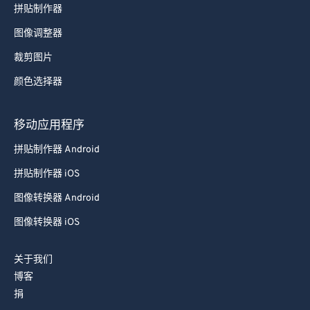
拼贴制作器
81
81
图像调整器
82
82
裁剪图片
83
83
颜色选择器
84
84
85
85
移动应用程序
86
86
拼贴制作器 Android
87
87
拼贴制作器 iOS
88
88
图像转换器 Android
89
89
图像转换器 iOS
90
90
91
91
关于我们
92
92
博客
捐
93
93