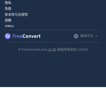
隐私
94
94
条款
95
95
安全性与合规性
96
96
接触
status
97
97
简体中文
English
98
98
99
99
Deutsch
© FreeConvert.com
v2.30
保留所有权利 (2026)
Español
Français
Português
Italiano
Dutch
日本語