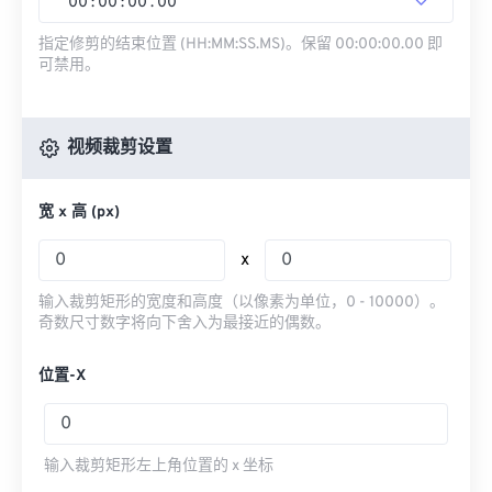
00
:
00
:
00
.
00
指定修剪的结束位置 (HH:MM:SS.MS)。保留 00:00:00.00 即
可禁用。
视频裁剪设置
宽 x 高 (px)
x
输入裁剪矩形的宽度和高度（以像素为单位，0 - 10000）。
奇数尺寸数字将向下舍入为最接近的偶数。
位置-X
输入裁剪矩形左上角位置的 x 坐标