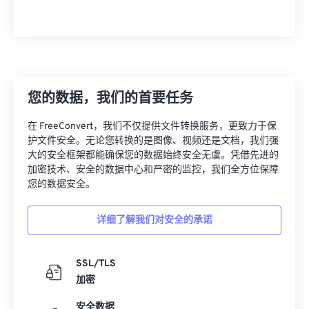
15
15
15
15
15
15
15
15
16
16
16
16
16
16
16
16
17
17
17
17
17
17
17
17
18
18
18
18
18
18
18
18
您的数据，我们的首要任务
19
19
19
19
19
19
19
19
在 FreeConvert，我们不仅提供文件转换服务，更致力于保
20
20
20
20
20
20
20
20
护文件安全。无论您转换的是图像、视频还是文档，我们强
21
21
21
21
21
21
21
21
大的安全框架都能确保您的数据始终安全无虞。凭借先进的
加密技术、安全的数据中心和严密的监控，我们全方位保障
22
22
22
22
22
22
22
22
您的数据安全。
23
23
23
23
23
23
23
23
详细了解我们对安全的承诺
24
24
24
24
24
24
25
25
25
25
25
25
SSL/TLS
26
26
26
26
26
26
加密
27
27
27
27
27
27
安全数据