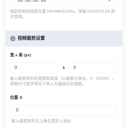
00
:
00
:
00
.
00
指定修剪的结束位置 (HH:MM:SS.MS)。保留 00:00:00.00 即
可禁用。
视频裁剪设置
宽 x 高 (px)
x
输入裁剪矩形的宽度和高度（以像素为单位，0 - 10000）。
奇数尺寸数字将向下舍入为最接近的偶数。
位置-X
输入裁剪矩形左上角位置的 x 坐标