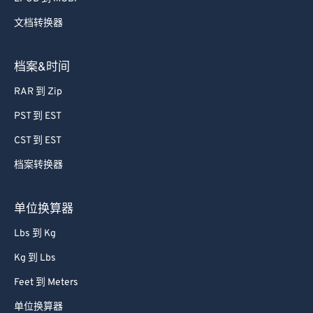
71
71
文档转换器
72
72
73
73
档案&时间
74
74
RAR 到 Zip
75
75
PST 到 EST
76
76
CST 到 EST
77
77
档案转换器
78
78
79
79
单位换算器
80
80
Lbs 到 Kg
81
81
Kg 到 Lbs
82
82
Feet 到 Meters
83
83
单位换算器