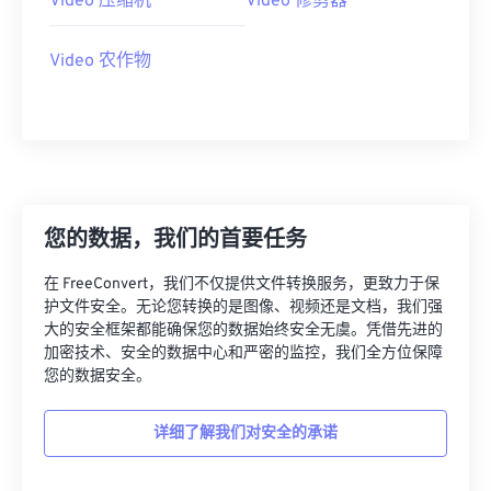
Video 压缩机
Video 修剪器
18
18
18
18
18
18
18
18
19
19
19
19
19
19
19
19
Video 农作物
20
20
20
20
20
20
20
20
21
21
21
21
21
21
21
21
22
22
22
22
22
22
22
22
23
23
23
23
23
23
23
23
24
24
24
24
24
24
您的数据，我们的首要任务
25
25
25
25
25
25
在 FreeConvert，我们不仅提供文件转换服务，更致力于保
护文件安全。无论您转换的是图像、视频还是文档，我们强
26
26
26
26
26
26
大的安全框架都能确保您的数据始终安全无虞。凭借先进的
27
27
27
27
27
27
加密技术、安全的数据中心和严密的监控，我们全方位保障
您的数据安全。
28
28
28
28
28
28
29
29
29
29
29
29
详细了解我们对安全的承诺
30
30
30
30
30
30