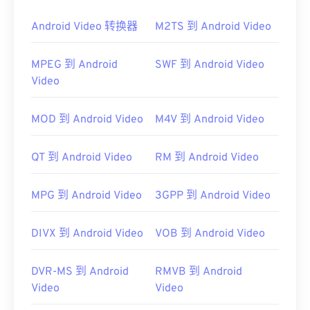
MTS 是摄像机和蓝光光盘的标准通用文件类型。因
此，只需双击该文件即可在几乎所有操作系统（包括
Android Video 转换器
M2TS 到 Android Video
移动设备）上打开。允许播放 MTS 的程序包括
Windows Media Player
、
Apple 的 Final Cut Pro
和
MPEG 到 Android
SWF 到 Android Video
VLC Media Player
。
Video
有时 MTS 文件很大，难以管理和存储。要减小文件
大小，只需将 MTS 文件转换为 MP4 即可
。
MOD 到 Android Video
M4V 到 Android Video
Cnet.com
列出了一些可下载的文件转换器。
开发者：
松下
和
索尼
QT 到 Android Video
RM 到 Android Video
首次发行：
2006 年
MPG 到 Android Video
3GPP 到 Android Video
有用的链接：
https://en.wikipedia.org/wiki/.m2ts
DIVX 到 Android Video
VOB 到 Android Video
http://www.blu-raydisc.com/en/languagetest.aspx
DVR-MS 到 Android
RMVB 到 Android
Video
Video