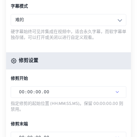
字幕模式
难的
硬字幕始终可见并集成在视频中，适合永久字幕，而软字幕单
独存储，可以打开或关闭以进行自定义观看。
修剪设置
修剪开始
00
:
00
:
00
.
00
指定修剪的起始位置 (HH:MM:SS.MS)。保留 00:00:00.00 则
禁用。
修剪末端