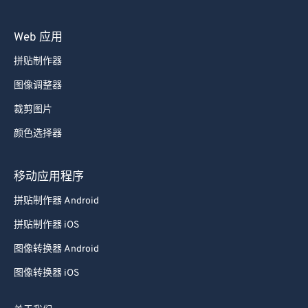
84
84
85
85
Web 应用
86
86
拼贴制作器
87
87
图像调整器
88
88
裁剪图片
89
89
颜色选择器
90
90
91
91
移动应用程序
92
92
拼贴制作器 Android
93
93
拼贴制作器 iOS
94
94
图像转换器 Android
95
95
图像转换器 iOS
96
96