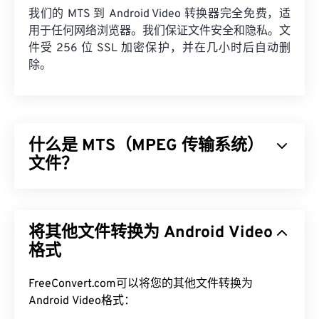
我们的 MTS 到 Android Video 转换器完全免费，适
用于任何网络浏览器。我们保证文件安全和隐私。文
件受 256 位 SSL 加密保护，并在几小时后自动删
除。
什么是 MTS（MPEG 传输系统）
文件？
MPEG 传输系统 (MTS) 是
高清 (HD)
摄像机录制视频
和音频时生成的文件类型。MTS
由索尼
和
松下
开发，
将其他文件转换为 Android Video
但
佳能
、
JVC
和其他摄像机也创建 MTS 文件。此文
件类型也兼容
格式
蓝光光盘
，MTS 的另一个名称是高级
高清视频编码 (
AVCHD
)。
FreeConvert.com可以将您的其他文件转换为
如何打开 MTS 文件？
Android Video格式：