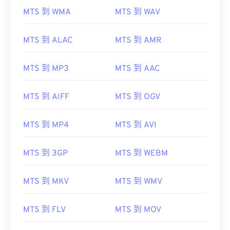
MTS 到 WMA
MTS 到 WAV
MTS 到 ALAC
MTS 到 AMR
MTS 到 MP3
MTS 到 AAC
MTS 到 AIFF
MTS 到 OGV
00
00
00
00
00
00
00
00
MTS 到 MP4
MTS 到 AVI
00
00
00
00
00
00
00
00
MTS 到 3GP
MTS 到 WEBM
01
01
01
01
01
01
01
01
MTS 到 MKV
MTS 到 WMV
02
02
02
02
02
02
02
02
03
03
03
03
03
03
03
03
MTS 到 FLV
MTS 到 MOV
04
04
04
04
04
04
04
04