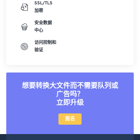
31
31
31
31
31
31
SSL/TLS
加密
32
32
32
32
32
32
33
33
33
33
33
33
安全数据
中心
34
34
34
34
34
34
访问控制和
35
35
35
35
35
35
验证
36
36
36
36
36
36
37
37
37
37
37
37
38
38
38
38
38
38
想要转换大文件而不需要队列或
39
39
39
39
39
39
广告吗？
40
40
40
40
40
40
立即升级
41
41
41
41
41
41
42
42
42
42
42
42
报名
43
43
43
43
43
43
44
44
44
44
44
44