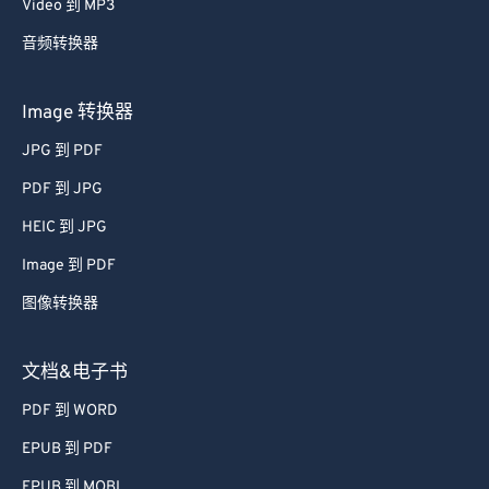
Video 到 MP3
58
58
58
58
58
58
音频转换器
59
59
59
59
59
59
60
60
Image 转换器
61
61
JPG 到 PDF
62
62
PDF 到 JPG
63
63
HEIC 到 JPG
64
64
Image 到 PDF
65
65
图像转换器
66
66
67
67
文档&电子书
68
68
PDF 到 WORD
69
69
EPUB 到 PDF
70
70
EPUB 到 MOBI