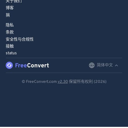
关于我们
97
97
博客
98
98
捐
99
99
隐私
条款
安全性与合规性
接触
status
简体中文
English
Deutsch
© FreeConvert.com
v2.30
保留所有权利 (2026)
Español
Français
Português
Italiano