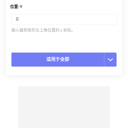
位置-Y
输入裁剪矩形左上角位置的 y 坐标。
适用于全部
重置所有选项
从预设应用
另存为预设