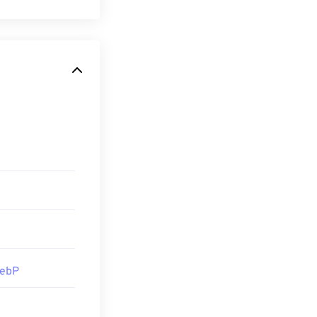
用的图像。
近。WebP 图
ebP 文件也可
持 WebP 格
el PaintShop
务必安装用于打
WebP