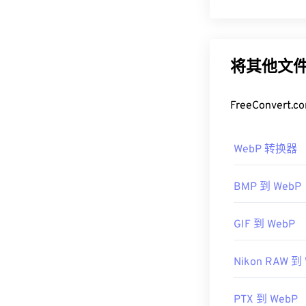
WebP 是一
WebP 图像比
JP
像在网页和移
将其他文件
如何打开 W
FreeConve
默认打开 Web
在
GIMP
和
Micro
WebP 转换器
式。
可以尝试的其
BMP 到 WebP
Pro
。在使用
Ir
开 WebP 的插
GIF 到 WebP
开发者：
谷歌
首次发布：
201
Nikon RAW 到
有用的链接：
PTX 到 WebP
Google 开发