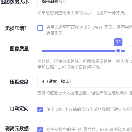
保持原始尺寸
输出图像的大小
如果您想调整输出图像的大小，请选择一种方法。
启用此选项可压缩输出的 WebP 图像，且不会
无损压缩？
质量损失
92
图像质量
值越低，压缩效果越好，但图像质量越差。默认值（
量和压缩率之间取得了良好的平衡。
4（适度，默认）
压缩速度
较低的值会更快地压缩图像，但会降低压缩质量并
自动定向
使用 EXIF 中存储的重力传感器数据正确定位图
剥离元数据
删除图像中的任何配置文件、EXIF 和注释以减