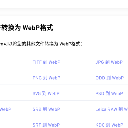
种开源文件类型，它使用
预测压缩技术
来创建非常适合网页和移动应
EG (JPG)
和
便携式网络图形 (PNG)
文件小 30%，但视觉质量却相
动应用上的加载速度非常快。
转换为 WebP格式
ebP 文件？
rt.com可以将您的其他文件转换为 WebP格式：
P 的程序是
Google Chrome（Chrome）
，该程序可跨平台运行。W
soft Paint
上自动打开。除 Chrome 外，所有其他 Web 浏览器都支
TIFF 到 WebP
JPG 到 WebP
他免费查看器包括
Pixelmator
和
Photopea
。此外，还可以尝试
Cor
PNG 到 WebP
ODD 到 WebP
fanView
、
Windows Photo Viewer
和
Adob​​e Photoshop
之前，请
件。
SVG 到 WebP
PSD 到 WebP
0 年 9 月
 WebP
SR2 到 WebP
Leica RAW 到 
SRF 到 WebP
KDC 到 WebP
者关于 WebP 压缩的文章