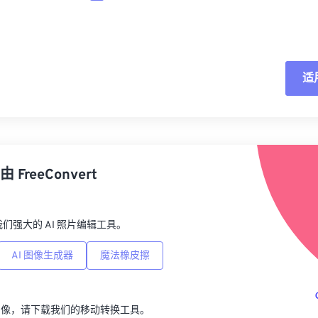
适
重
从
由
FreeConvert
另
p，我们强大的 AI 照片编辑工具。
AI 图像生成器
魔法橡皮擦
图像，请下载我们的移动转换工具。