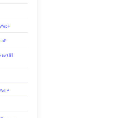
 WebP
ebP
Raw) 到
WebP