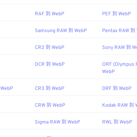
具：
RAF 到 WebP
PEF 到 WebP
色选择器
从 WebP 图像中选择颜色
Samsung RAW 到 WebP
Pentax RAW 到
CR2 到 WebP
Sony RAW 到 W
DCR 到 WebP
ORF (Olympus 
WebP
 WebP
CR3 到 WebP
DRF 到 WebP
CRW 到 WebP
Kodak RAW 到 
Sigma RAW 到 WebP
RWL 到 WebP