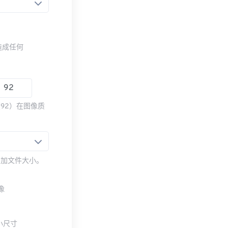
造成任何
92）在图像质
增加文件大小。
像
小尺寸