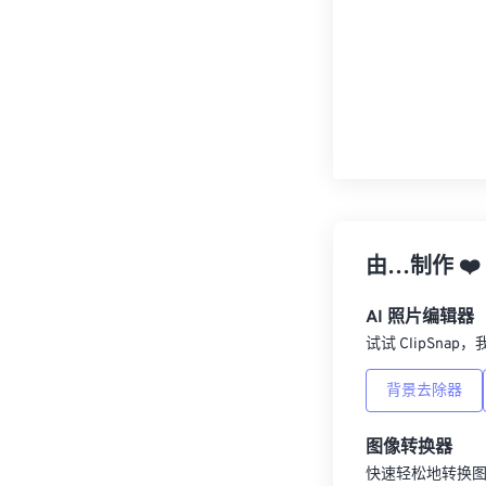
由…制作
❤️
AI 照片编辑器
试试 ClipSna
背景去除器
图像转换器
快速轻松地转换