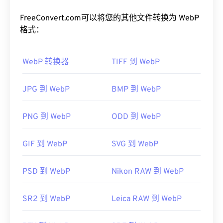
但视觉质量却相近。WebP 图像在网页和移动应用上
的加载速度非常快。
FreeConvert.com可以将您的其他文件转换为 WebP
格式：
如何打开 WebP 文件？
WebP 转换器
TIFF 到 WebP
默认打开 WebP 的程序是
Google
Chrome（Chrome）
，该程序可跨平台运行。WebP
文件也可在
GIMP
和
Microsoft Paint
上自动打开。除
JPG 到 WebP
BMP 到 WebP
Chrome 外，所有其他 Web 浏览器都支持 WebP 格
式。
PNG 到 WebP
ODD 到 WebP
可以尝试的其他免费查看器包括
Pixelmator
和
Photopea
。此外，还可以尝试
Corel PaintShop Pro
GIF 到 WebP
SVG 到 WebP
。在使用
IrfanView
、
Windows Photo Viewer
和
Adob​​e Photoshop
之前，请务必安装用于打开 WebP
PSD 到 WebP
Nikon RAW 到 WebP
的插件。
开发者：
谷歌
SR2 到 WebP
Leica RAW 到 WebP
首次发布：
2010 年 9 月