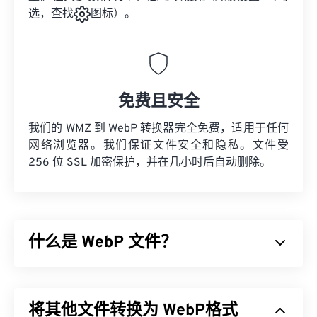
选，查找
图标）。
免费且安全
我们的 WMZ 到 WebP 转换器完全免费，适用于任何
网络浏览器。我们保证文件安全和隐私。文件受
256 位 SSL 加密保护，并在几小时后自动删除。
什么是 WebP 文件？
WebP 是一种开源文件类型，它使用
预测压缩技术
来
创建非常适合网页和移动应用的图像。WebP 图像比
将其他文件转换为 WebP格式
JPEG (JPG)
和
便携式网络图形 (PNG)
文件小 30%，