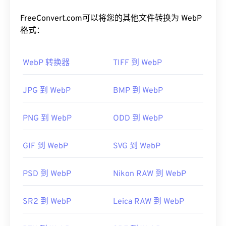
但视觉质量却相近。WebP 图像在网页和移动应用上
的加载速度非常快。
FreeConvert.com可以将您的其他文件转换为 WebP
格式：
如何打开 WebP 文件？
WebP 转换器
TIFF 到 WebP
默认打开 WebP 的程序是
Google
Chrome（Chrome）
，该程序可跨平台运行。WebP
文件也可在
GIMP
和
Microsoft Paint
上自动打开。除
JPG 到 WebP
BMP 到 WebP
Chrome 外，所有其他 Web 浏览器都支持 WebP 格
式。
PNG 到 WebP
ODD 到 WebP
可以尝试的其他免费查看器包括
Pixelmator
和
Photopea
。此外，还可以尝试
Corel PaintShop Pro
GIF 到 WebP
SVG 到 WebP
。在使用
IrfanView
、
Windows Photo Viewer
和
Adob​​e Photoshop
之前，请务必安装用于打开 WebP
PSD 到 WebP
Nikon RAW 到 WebP
的插件。
开发者：
谷歌
SR2 到 WebP
Leica RAW 到 WebP
首次发布：
2010 年 9 月