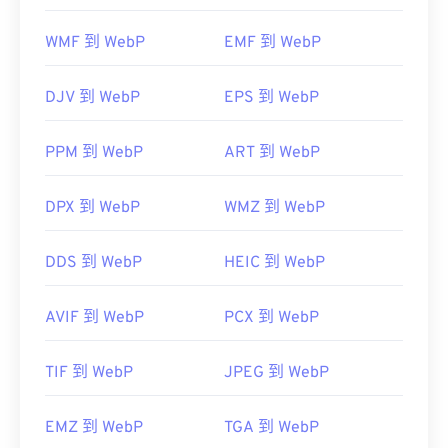
。在使用
IrfanView
、
Windows Photo Viewer
和
有用的链接：
Adob​​e Photoshop
之前，请务必安装用于打开 WebP
https://www.adobe.com/devnet-
WMF 到 WebP
EMF 到 WebP
的插件。
apps/photoshop/fileformatashtml/#50577409_72092
开发者：
谷歌
DJV 到 WebP
EPS 到 WebP
首次发布：
2010 年 9 月
有用的链接：
PPM 到 WebP
ART 到 WebP
Google 开发者关于 WebP 压缩的文章
DPX 到 WebP
WMZ 到 WebP
相关 WebP 工具：
使用我们的
颜色选择器
从 WebP 图像中选择颜色
DDS 到 WebP
HEIC 到 WebP
AVIF 到 WebP
PCX 到 WebP
TIF 到 WebP
JPEG 到 WebP
EMZ 到 WebP
TGA 到 WebP