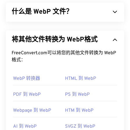
的 Photoshop 文件都可以保存为 PSB。此外，PSB
什么是 WebP 文件？
最多可以包含 300,000 像素，而 PSD 文件则限制为
30,000 像素。PSB 支持与 PSD 相同的所有
Photoshop 功能，使其成为处理大型 Photoshop 文
WebP 是一种开源文件类型，它使用
预测压缩技术
来
件的理想选择。
创建非常适合网页和移动应用的图像。WebP 图像比
将其他文件转换为 WebP格式
JPEG (JPG)
和
便携式网络图形 (PNG)
文件小 30%，
如何打开 PSB 文件？
但视觉质量却相近。WebP 图像在网页和移动应用上
的加载速度非常快。
FreeConvert.com可以将您的其他文件转换为 WebP
Adobe Photoshop 是打开 PSB 的主要程序。它也是
格式：
将 PSB 转换为其他文件格式（例如 GIF、JPG、
如何打开 WebP 文件？
EPS、PNG 和其他多种格式）的最佳程序。您也可
WebP 转换器
HTML 到 WebP
以不使用 Photoshop，使用 FreeConvert.com 的转
默认打开 WebP 的程序是
Google
换器（例如
Chrome（Chrome）
PSB 转 JPG
，该程序可跨平台运行。WebP
或
PSB 转 PDF）来
转换 PSB
文件。
文件也可在
GIMP
和
Microsoft Paint
上自动打开。除
PDF 到 WebP
PS 到 WebP
Chrome 外，所有其他 Web 浏览器都支持 WebP 格
式。
Webpage 到 WebP
HTM 到 WebP
开发者：
Adobe Inc.
可以尝试的其他免费查看器包括
Pixelmator
和
首次发布：
1990年2月19日
Photopea
。此外，还可以尝试
Corel PaintShop Pro
AI 到 WebP
SVGZ 到 WebP