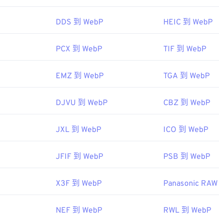
具：
DDS 到 WebP
HEIC 到 WebP
色选择器
从 WebP 图像中选择颜色
PCX 到 WebP
TIF 到 WebP
EMZ 到 WebP
TGA 到 WebP
DJVU 到 WebP
CBZ 到 WebP
JXL 到 WebP
ICO 到 WebP
JFIF 到 WebP
PSB 到 WebP
X3F 到 WebP
Panasonic RA
NEF 到 WebP
RWL 到 WebP