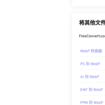
WebP 是一
WebP 图像比
JP
像在网页和移
将其他文件
如何打开 W
FreeConve
默认打开 Web
在
GIMP
和
Micro
WebP 转换器
式。
可以尝试的其
PS 到 WebP
Pro
。在使用
Ir
开 WebP 的插
AI 到 WebP
开发者：
谷歌
首次发布：
201
EMF 到 WebP
有用的链接：
PPM 到 WebP
Google 开发