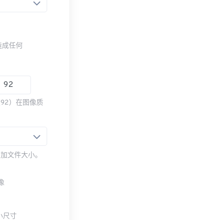
造成任何
92）在图像质
增加文件大小。
像
小尺寸