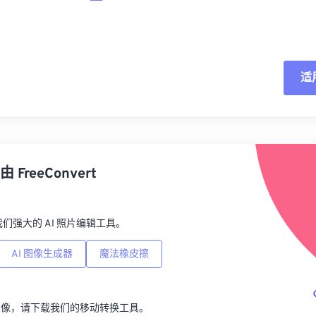
适
重
从
由
FreeConvert
另
p，我们强大的 AI 照片编辑工具。
AI 图像生成器
魔法橡皮擦
图像，请下载我们的移动转换工具。