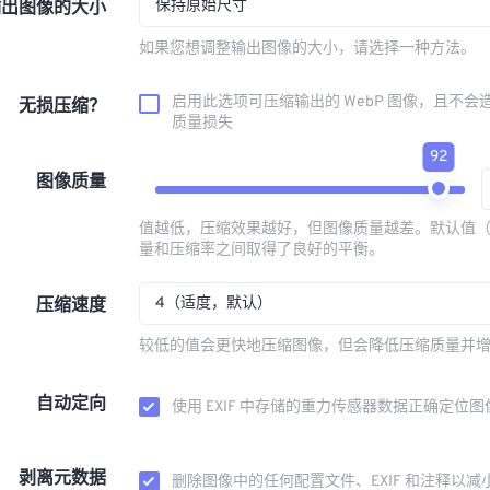
保持原始尺寸
输出图像的大小
如果您想调整输出图像的大小，请选择一种方法。
启用此选项可压缩输出的 WebP 图像，且不会
无损压缩？
质量损失
92
图像质量
值越低，压缩效果越好，但图像质量越差。默认值（
量和压缩率之间取得了良好的平衡。
4（适度，默认）
压缩速度
较低的值会更快地压缩图像，但会降低压缩质量并
自动定向
使用 EXIF 中存储的重力传感器数据正确定位图
剥离元数据
删除图像中的任何配置文件、EXIF 和注释以减