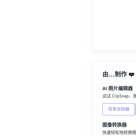
由…制作
❤️
AI 照片编辑器
试试 ClipSna
背景去除器
图像转换器
快速轻松地转换