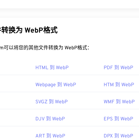
种开源文件类型，它使用
预测压缩技术
来创建非常适合网页和移动应
EG (JPG)
和
便携式网络图形 (PNG)
文件小 30%，但视觉质量却相
动应用上的加载速度非常快。
转换为 WebP格式
ebP 文件？
rt.com可以将您的其他文件转换为 WebP格式：
P 的程序是
Google Chrome（Chrome）
，该程序可跨平台运行。W
soft Paint
上自动打开。除 Chrome 外，所有其他 Web 浏览器都支
HTML 到 WebP
PDF 到 WebP
他免费查看器包括
Pixelmator
和
Photopea
。此外，还可以尝试
Cor
Webpage 到 WebP
HTM 到 WebP
fanView
、
Windows Photo Viewer
和
Adob​​e Photoshop
之前，请
件。
SVGZ 到 WebP
WMF 到 WebP
0 年 9 月
DJV 到 WebP
EPS 到 WebP
ART 到 WebP
DPX 到 WebP
者关于 WebP 压缩的文章