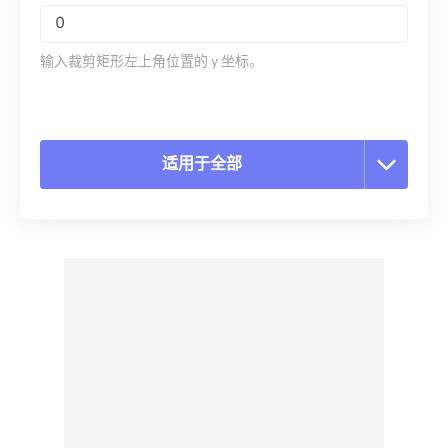
输入裁剪矩形左上角位置的 y 坐标。
适用于全部
重置所有选项
从预设应用
另存为预设