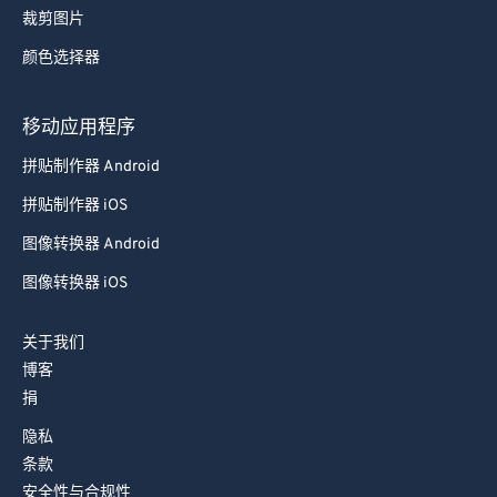
裁剪图片
87
87
颜色选择器
88
88
89
89
移动应用程序
90
90
拼贴制作器 Android
91
91
拼贴制作器 iOS
92
92
图像转换器 Android
93
93
图像转换器 iOS
94
94
95
95
关于我们
96
96
博客
捐
97
97
隐私
98
98
条款
99
99
安全性与合规性