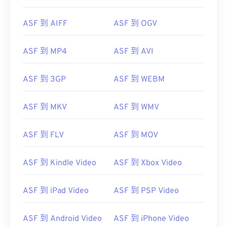
ASF 到 AIFF
ASF 到 OGV
ASF 到 MP4
ASF 到 AVI
00
00
00
00
00
00
00
00
ASF 到 3GP
ASF 到 WEBM
00
00
00
00
00
00
00
00
ASF 到 MKV
ASF 到 WMV
01
01
01
01
01
01
01
01
ASF 到 FLV
ASF 到 MOV
02
02
02
02
02
02
02
02
03
03
03
03
03
03
03
03
ASF 到 Kindle Video
ASF 到 Xbox Video
04
04
04
04
04
04
04
04
05
05
05
05
05
05
05
05
ASF 到 iPad Video
ASF 到 PSP Video
06
06
06
06
06
06
06
06
ASF 到 Android Video
ASF 到 iPhone Video
07
07
07
07
07
07
07
07