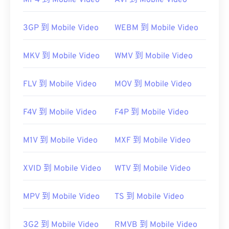
MP4 到 Mobile Video
AVI 到 Mobile Video
开发者：
微软
3GP 到 Mobile Video
WEBM 到 Mobile Video
首次发行：
1995年
有用的链接：
MKV 到 Mobile Video
WMV 到 Mobile Video
https://en.wikipedia.org/wiki/Advanced_Systems_Form
https://docs.microsoft.com/en-
FLV 到 Mobile Video
MOV 到 Mobile Video
us/windows/desktop/wmformat/overview-of-the-
asf-format
F4V 到 Mobile Video
F4P 到 Mobile Video
M1V 到 Mobile Video
MXF 到 Mobile Video
XVID 到 Mobile Video
WTV 到 Mobile Video
MPV 到 Mobile Video
TS 到 Mobile Video
3G2 到 Mobile Video
RMVB 到 Mobile Video