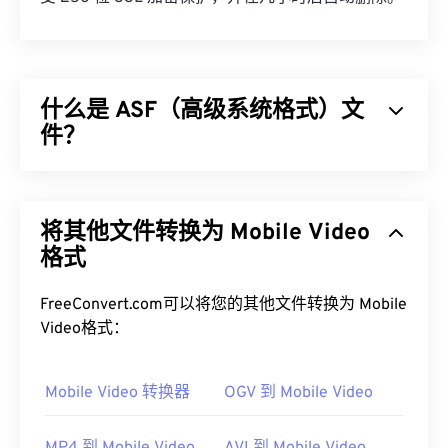
什么是 ASF（高级系统格式）文
件？
高级系统格式 (ASF) 是微软的
专有
产品，用于存储
Windows 多媒体内容。微软将其设计为流媒体格
将其他文件转换为 Mobile Video
式，并使其独立于系统和协议。它支持章节、字幕、
副标题、元数据标签、流媒体和硬件播放器，但不支
格式
持菜单。
FreeConvert.com可以将您的其他文件转换为 Mobile
如何打开 ASF 文件？
Video格式：
最好使用
Windows Media Player
打开 ASF 文件。或
者，
Mobile Video 转换器
VLC Media Player
也是不错的选择。请注意，
OGV 到 Mobile Video
ASF 可能包含
WMA
和
WMV
文件，这些文件可能会显
示为 ASF 文件的文件扩展名。