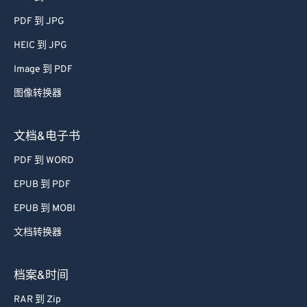
60
60
PDF 到 JPG
61
61
HEIC 到 JPG
62
62
Image 到 PDF
63
63
图像转换器
64
64
65
65
文档&电子书
66
66
PDF 到 WORD
67
67
EPUB 到 PDF
68
68
EPUB 到 MOBI
69
69
文档转换器
70
70
71
71
档案&时间
72
72
RAR 到 Zip
73
73