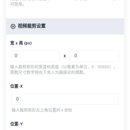
可禁用。
视频裁剪设置
宽 x 高 (px)
x
输入裁剪矩形的宽度和高度（以像素为单位，0 - 10000）。
奇数尺寸数字将向下舍入为最接近的偶数。
位置-X
输入裁剪矩形左上角位置的 x 坐标
位置-Y