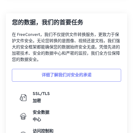
21
21
21
21
21
21
21
21
22
22
22
22
22
22
22
22
您的数据，我们的首要任务
23
23
23
23
23
23
23
23
在 FreeConvert，我们不仅提供文件转换服务，更致力于保
24
24
24
24
24
24
护文件安全。无论您转换的是图像、视频还是文档，我们强
25
25
25
25
25
25
大的安全框架都能确保您的数据始终安全无虞。凭借先进的
加密技术、安全的数据中心和严密的监控，我们全方位保障
26
26
26
26
26
26
您的数据安全。
27
27
27
27
27
27
详细了解我们对安全的承诺
28
28
28
28
28
28
29
29
29
29
29
29
SSL/TLS
30
30
30
30
30
30
加密
31
31
31
31
31
31
安全数据
32
32
32
32
32
32
中心
33
33
33
33
33
33
访问控制和