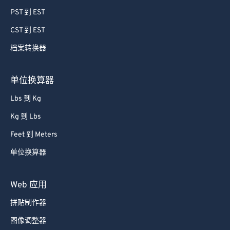
PST 到 EST
74
74
CST 到 EST
75
75
档案转换器
76
76
77
77
单位换算器
78
78
Lbs 到 Kg
79
79
Kg 到 Lbs
80
80
Feet 到 Meters
81
81
单位换算器
82
82
83
83
Web 应用
84
84
拼贴制作器
85
85
图像调整器
86
86