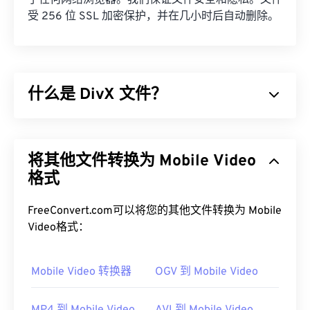
于任何网络浏览器。我们保证文件安全和隐私。文件
受 256 位 SSL 加密保护，并在几小时后自动删除。
什么是 DivX 文件？
DivX 最初是一个
编解码器
和相关播放器，但 DivX 6
的发布包含一个可选的媒体容器，称为
DivX 媒体格
将其他文件转换为 Mobile Video
式 (DMF)
。DMF 支持章节、字幕、多字幕 (
XSUB
)、菜单、多音轨、多视频流、元数据 (
格式
XTAG
) 和硬
件播放器。
FreeConvert.com可以将您的其他文件转换为 Mobile
如何打开 DivX 文件？
Video格式：
默认情况下，DivX 会在
DivX Player
中打开，该播放
器可免费下载，并兼容多种设备和操作系统 (OS)。
Mobile Video 转换器
OGV 到 Mobile Video
VLC
Media Player
和
Elmedia
也是打开 DivX 文件的不
错选择。