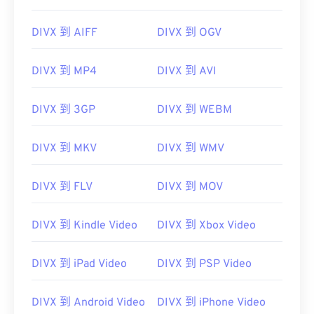
DIVX 到 AIFF
DIVX 到 OGV
DIVX 到 MP4
DIVX 到 AVI
00
00
00
00
00
00
00
00
DIVX 到 3GP
DIVX 到 WEBM
00
00
00
00
00
00
00
00
DIVX 到 MKV
DIVX 到 WMV
01
01
01
01
01
01
01
01
DIVX 到 FLV
DIVX 到 MOV
02
02
02
02
02
02
02
02
03
03
03
03
03
03
03
03
DIVX 到 Kindle Video
DIVX 到 Xbox Video
04
04
04
04
04
04
04
04
05
05
05
05
05
05
05
05
DIVX 到 iPad Video
DIVX 到 PSP Video
06
06
06
06
06
06
06
06
DIVX 到 Android Video
DIVX 到 iPhone Video
07
07
07
07
07
07
07
07