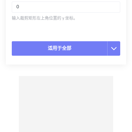
输入裁剪矩形左上角位置的 y 坐标。
适用于全部
重置所有选项
从预设应用
另存为预设