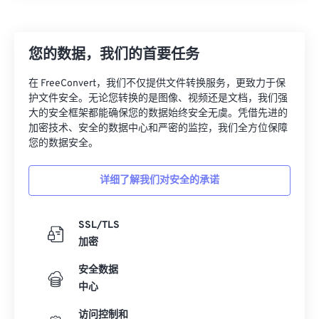
21
21
21
21
21
21
21
21
22
22
22
22
22
22
22
22
您的数据，我们的首要任务
23
23
23
23
23
23
23
23
在 FreeConvert，我们不仅提供文件转换服务，更致力于保
24
24
24
24
24
24
护文件安全。无论您转换的是图像、视频还是文档，我们强
25
25
25
25
25
25
大的安全框架都能确保您的数据始终安全无虞。凭借先进的
加密技术、安全的数据中心和严密的监控，我们全方位保障
26
26
26
26
26
26
您的数据安全。
27
27
27
27
27
27
详细了解我们对安全的承诺
28
28
28
28
28
28
29
29
29
29
29
29
SSL/TLS
30
30
30
30
30
30
加密
31
31
31
31
31
31
安全数据
32
32
32
32
32
32
中心
33
33
33
33
33
33
访问控制和