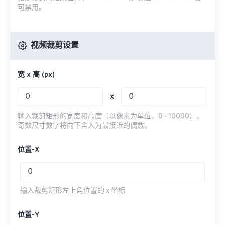
可禁用。
视频裁剪设置
宽 x 高 (px)
x
输入裁剪矩形的宽度和高度（以像素为单位，0 - 10000）。
奇数尺寸数字将向下舍入为最接近的偶数。
位置-X
输入裁剪矩形左上角位置的 x 坐标
位置-Y