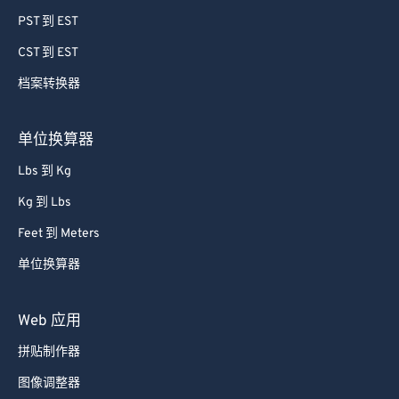
PST 到 EST
74
74
CST 到 EST
75
75
档案转换器
76
76
77
77
单位换算器
78
78
Lbs 到 Kg
79
79
Kg 到 Lbs
80
80
Feet 到 Meters
81
81
单位换算器
82
82
83
83
Web 应用
84
84
拼贴制作器
85
85
图像调整器
86
86