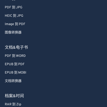
60
60
PDF 到 JPG
61
61
HEIC 到 JPG
62
62
Image 到 PDF
63
63
图像转换器
64
64
65
65
文档&电子书
66
66
PDF 到 WORD
67
67
EPUB 到 PDF
68
68
EPUB 到 MOBI
69
69
文档转换器
70
70
71
71
档案&时间
72
72
RAR 到 Zip
73
73