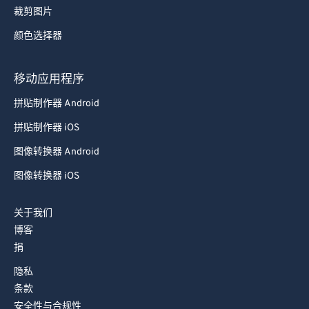
裁剪图片
87
87
颜色选择器
88
88
89
89
移动应用程序
90
90
拼贴制作器 Android
91
91
拼贴制作器 iOS
92
92
图像转换器 Android
93
93
图像转换器 iOS
94
94
95
95
关于我们
96
96
博客
捐
97
97
隐私
98
98
条款
99
99
安全性与合规性