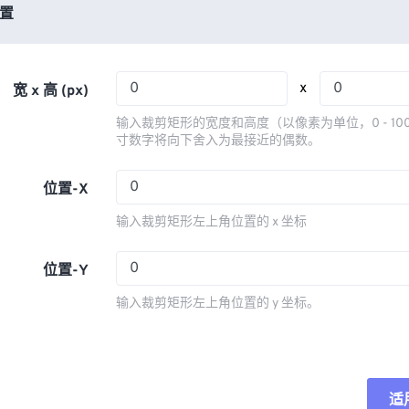
03
03
03
03
置
06
06
06
06
04
04
04
04
07
07
07
07
05
05
05
05
08
08
08
08
x
宽 x 高 (px)
06
06
06
06
09
09
09
09
输入裁剪矩形的宽度和高度（以像素为单位，0 - 10
07
07
07
07
寸数字将向下舍入为最接近的偶数。
10
10
10
10
08
08
08
08
11
11
11
11
位置-X
09
09
09
09
12
12
12
12
输入裁剪矩形左上角位置的 x 坐标
10
10
10
10
13
13
13
13
11
11
11
11
位置-Y
14
14
14
14
12
12
12
12
15
15
15
15
输入裁剪矩形左上角位置的 y 坐标。
13
13
13
13
16
16
16
16
14
14
14
14
17
17
17
17
15
15
15
15
18
18
18
18
适
重