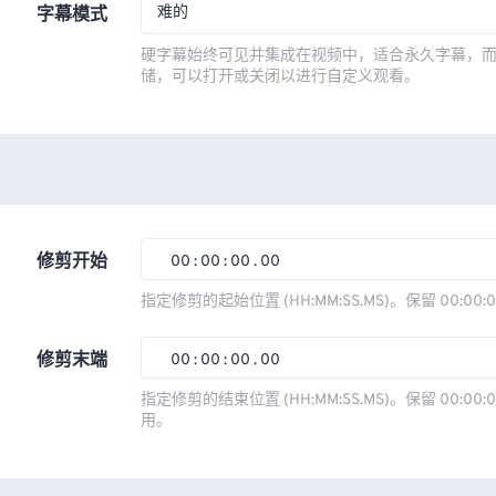
难的
字幕模式
硬字幕始终可见并集成在视频中，适合永久字幕，
储，可以打开或关闭以进行自定义观看。
修剪开始
00
:
00
:
00
.
00
00
00
00
00
指定修剪的起始位置 (HH:MM:SS.MS)。保留 00:00:
01
01
01
01
修剪末端
00
:
00
:
00
.
00
02
02
02
02
00
00
00
00
指定修剪的结束位置 (HH:MM:SS.MS)。保留 00:00:0
03
03
03
03
用。
01
01
01
01
04
04
04
04
02
02
02
02
05
05
05
05