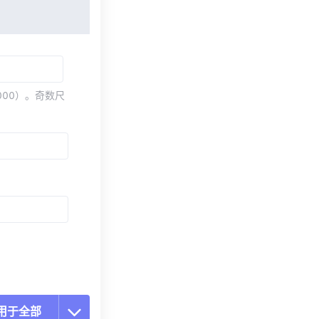
000）。奇数尺
用于全部
置所有选项