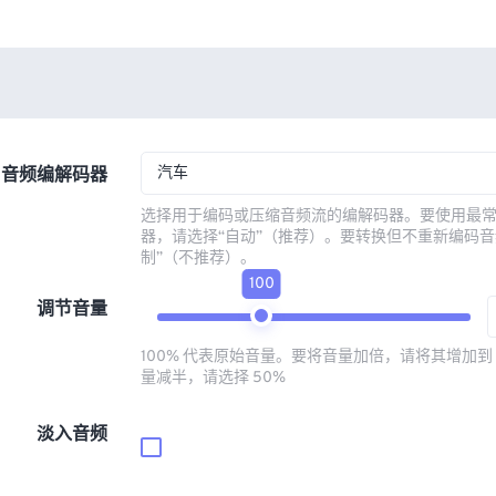
汽车
音频编解码器
选择用于编码或压缩音频流的编解码器。要使用最
器，请选择“自动”（推荐）。要转换但不重新编码音
制”（不推荐）。
100
调节音量
100% 代表原始音量。要将音量加倍，请将其增加到 
量减半，请选择 50%
淡入音频